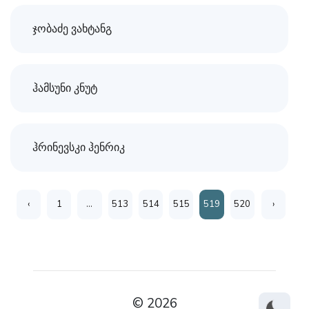
ჯობაძე ვახტანგ
ჰამსუნი კნუტ
ჰრინევსკი ჰენრიკ
‹
1
...
513
514
515
519
520
›
© 2026