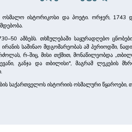
55), ოსმალო ისტორიკოსი და პოეტი. ორჯერ, 1743 
ამდებობა.
0–50 ამბებს. თხზუ­ლე­ბაში საყურადღებო ცნობებია 
ს ირანის საშინაო მდგომარეობას ამ პერიოდში, ნა
ძო­ლას, რ-შიც, მისი თქმით, მონა­წილეობდა „თბილი
ევანი, განჯა და თბილისი", მაგრამ ლეკების მხ
.
ეების სა­ქარ­თვე­ლოს ისტორიის ოსმალური წყა­რო­ე­ბი, თ