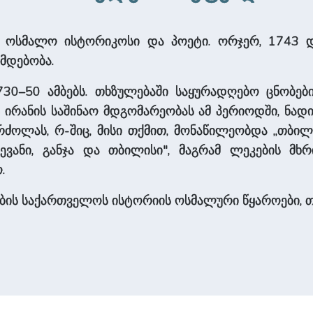
55), ოსმალო ისტორიკოსი და პოეტი. ორჯერ, 1743 
ამდებობა.
0–50 ამბებს. თხზუ­ლე­ბაში საყურადღებო ცნობებია 
ს ირანის საშინაო მდგომარეობას ამ პერიოდში, ნა
ძო­ლას, რ-შიც, მისი თქმით, მონა­წილეობდა „თბილი
ევანი, განჯა და თბილისი", მაგრამ ლეკების მხ
.
ეების სა­ქარ­თვე­ლოს ისტორიის ოსმალური წყა­რო­ე­ბი, თ