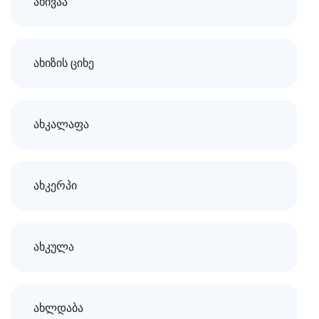
ახივაა
ახიზის ციხე
ახკალაფა
ახკერპი
ახკულა
ახლდაბა