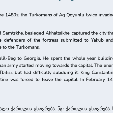
the 1480s, the Turkomans of Aq Qoyunlu twice invaded
 Samtskhe, besieged Akhaltsikhe, captured the city thr
 defenders of the fortress submitted to Yakub and 
e to the Turkomans.
il-Beg to Georgia. He spent the whole year building
oman army started moving towards the capital. The enem
Tbilisi, but had difficulty subduing it. King Constant
ntine was forced to leave the capital. In February 1
ხალი ქართლის ცხოვრება, წგ.: ქართლის ცხოვრება, ს. 