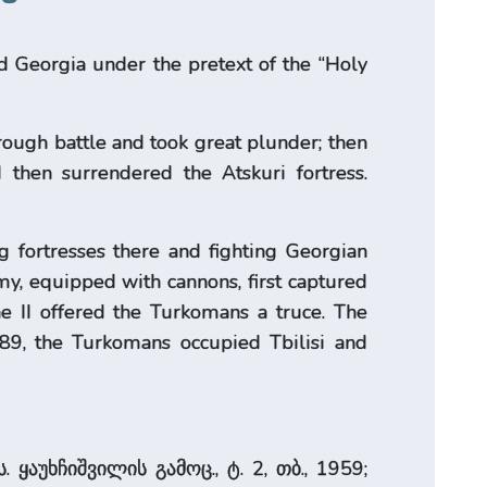
 Georgia under the pretext of the “Holy
ough battle and took great plunder; then
then surrendered the Atskuri fortress.
 fortresses there and fighting Georgian
y, equipped with cannons, first captured
ine II offered the Turkomans a truce. The
489, the Turkomans occupied Tbilisi and
ყაუხჩიშვილის გამოც., ტ. 2, თბ., 1959;