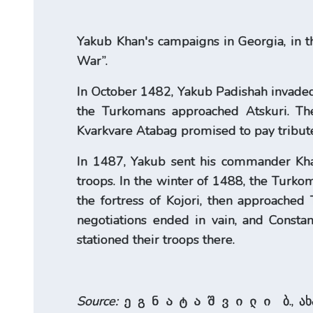
Yakub Khan's campaigns in Georgia, in 
War”.
In October 1482, Yakub Padishah invaded
the Turkomans approached Atskuri. The
Kvarkvare Atabag promised to pay tribut
In 1487, Yakub sent his commander Khal
troops. In the winter of 1488, the Turk
the fortress of Kojori, then approached 
negotiations ended in vain, and Consta
stationed their troops there.
Source:
ბ., ა
ეგნატაშვილი