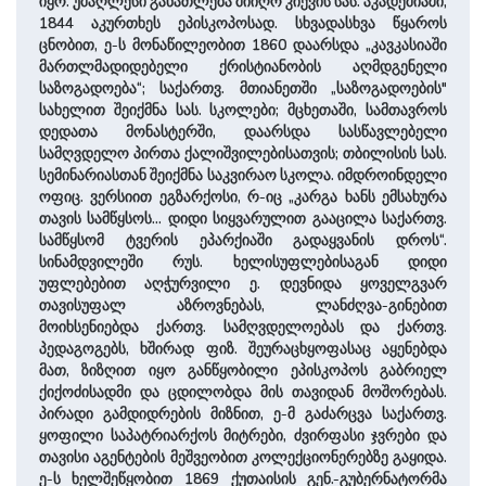
იყო. უმაღლესი განათლება მიიღო კიევის სას. აკადემიაში,
1844 აკურთხეს ეპისკოპოსად. სხვადასხვა წყაროს
ცნობით, ე-ს მონაწილეობით 1860 დაარსდა „კავკასიაში
მართლმადიდებელი ქრისტიანობის აღმდგენელი
საზოგადოება“; საქართვ. მთიანეთში „საზოგადოების"
სახელით შეიქმნა სას. სკოლები; მცხეთაში, სამთავროს
დედათა მონასტერში, დაარსდა სასწავლებელი
სამღვდელო პირთა ქალიშვილებისათვის; თბილისის სას.
სემინარიასთან შეიქმნა საკვირაო სკოლა. იმდროინდელი
ოფიც. ვერსიით ეგზარქოსი, რ-იც „კარგა ხანს ემსახურა
თავის სამწყსოს... დიდი სიყვარულით გააცილა საქართვ.
სამწყსომ ტვერის ეპარქიაში გადაყვანის დროს“.
სინამდვილეში რუს. ხელისუფლებისაგან დიდი
უფლებებით აღჭურვილი ე. დევნიდა ყოველგვარ
თავისუფალ აზროვნებას, ლანძღვა-გინებით
მოიხსენიებდა ქართვ. სამღვდელოებას და ქართვ.
პედაგოგებს, ხშირად ფიზ. შეურაცხყოფასაც აყენებდა
მათ, ზიზღით იყო განწყობილი ეპისკოპოს გაბრიელ
ქიქოძისადმი და ცდილობდა მის თავიდან მოშორებას.
პირადი გამდიდრების მიზნით, ე-მ გაძარცვა საქართვ.
ყოფილი საპატრიარქოს მიტრები, ძვირფასი ჯვრები და
თავისი აგენტების მეშვეობით კოლექციონერებზე გაყიდა.
ე-ს ხელშეწყობით 1869 ქუთაისის გენ.-გუბერნატორმა