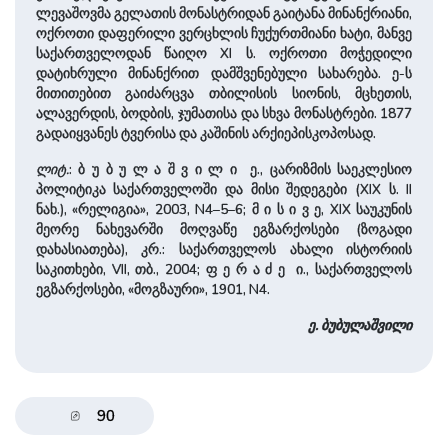
ლევაშოვმა გელათის მონასტრიდან გაიტანა მინანქრიანი,
ოქროთი დაფერილი ვერცხლის ჩუქურთმიანი ხატი, მანვე
საქართველოდან წაიღო XI ს. ოქროთი მოჭედილი
დატიხრული მინანქრით დამშვენებული სახარება. ე-ს
მითითებით გაიძარცვა თბილისის სიონის, მცხეთის,
ალავერდის, ბოდბის, ჯუმათისა და სხვა მონასტრები. 1877
გადაიყვანეს ტვერისა და კაშინის არქიეპისკოპოსად.
ლიტ.
: ბ უ ბ უ ლ ა შ ვ ი ლ ი ე., ცარიზმის საეკლესიო
პოლიტიკა საქართველოში და მისი შედეგები (XIX ს. II
ნახ.), «რელიგია», 2003, N4–5–6; მ ი ს ი ვ ე, XIX საუკუნის
მეორე ნახევარში მოღვაწე ეგზარქოსები (ზოგადი
დახასიათება), კრ.: საქართველოს ახალი ისტორიის
საკითხები, VII, თბ., 2004; ფ ე რ ა ძ ე ი., საქართველოს
ეგზარქოსები, «მოგზაური», 1901, N4.
ე. ბუბულაშვილი
90