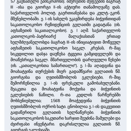
57 გაენათელი ეპისკოპოსი). იმერეთის მეფეების ბაგრატ
III -ისა და გიორგი II-ის აქტიური თანამოღვაწე დას.
საქართველოს პოლიტ
.
გაერთიანებასა და კულტ.-ეკონ.
მშენებლობაში. ე. I-ის სახელს უკავშირდება ბიჭვინთიდან
საკათოლიკოსო რეზიდენციის გელათში გადატანა (იხ.
აფხაზეთის საკათალიკოსო). ე. I აღმ. საქართველოს
კათოლიკოს-პატრიარქ მალაქიასთან ერთად
ხელმძღვანელობდა ბაგრატ III-ის ინიციატივით მოწვეულ
აფხაზეთის საკათოლიკოსო საეკლ. კრებას, რ-მაც
სიკვდილით დასჯა დაუწესა ტყვეთა გამყიდველებს და
მოაწესრიგა საეკლ. მმართველობის დარღვეული წესები
(იხ. „კათალიკოსთა სამართალი"). ე. I-მა აღადგინა და
მოახატვინა თურქების მიერ გადამწვარი გელათის წმ.
გიორგისა და ღვთისმშობლის ეკლესიები, რ-შიც
შემორჩენილია ე. I-ის ფრესკული გამოსახულებანი.
შეაკეთა და მოახატვინა მოქვისა და ბიჭვინთის
ეკლესიების ნაწილი, რ-თა კედლის წარწერებში
მოხსენიებულია; 1568 მოაჭედვინა ბიჭვინთის
ღვთისმშობლის ოქროს ხატი. ცნობილია ე. I-ის დაკვეთით
გადაწერილი გელათის ხელნაწერები. ბიჭვინთის
საკათოლიკოსოს საკუთარი ხარჯით შეუძინა მამულები და
ძვირფასი ინვენტარი. დაკრძალულია გელათის წმ.
გიორგის ეკლესიაში.