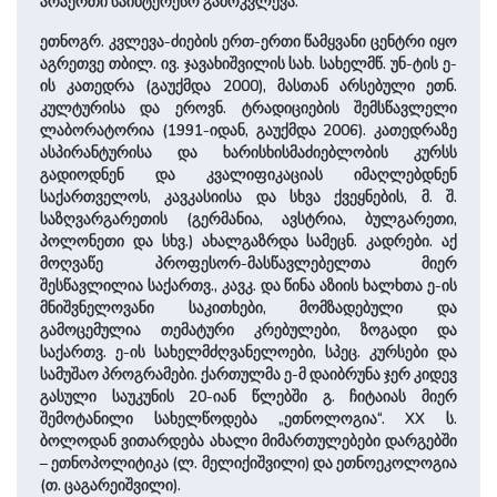
არაერთი საინტერესო გამოკვლევა.
ეთნოგრ. კვლევა-ძიების ერთ-ერთი წამყვანი ცენტრი იყო
აგრეთვე თბილ. ივ. ჯავახიშვილის სახ. სახელმწ. უნ-ტის ე-
ის კათედრა (გაუქმდა 2000), მასთან არსებული ეთნ.
კულტურისა და ეროვნ. ტრადიციების შემსწავლელი
ლაბორატორია (1991-იდან, გაუქმდა 2006). კათედრაზე
ასპირანტურისა და ხარისხისმაძიებლობის კურსს
გადიოდნენ და კვალიფიკაციას იმაღლებდნენ
საქართველოს, კავკასიისა და სხვა ქვეყნების, მ. შ.
საზღვარგარეთის (გერმანია, ავსტრია, ბულგარეთი,
პოლონეთი და სხვ.) ახალგაზრდა სამეცნ. კადრები. აქ
მოღვაწე პროფესორ-მასწავლებელთა მიერ
შესწავლილია საქართვ., კავკ. და წინა აზიის ხალხთა ე-ის
მნიშვნელოვანი საკითხები, მომზადებული და
გამოცემულია თემატური კრებულები, ზოგადი და
საქართვ. ე-ის სახელმძღვანელოები, სპეც. კურსები და
სამუშაო პროგრამები. ქართულმა ე-მ დაიბრუნა ჯერ კიდევ
გასული საუკუნის 20-იან წლებში გ. ჩიტაიას მიერ
შემოტანილი სახელწოდება „ეთნოლოგია“. XX ს.
ბოლოდან ვითარდება ახალი მიმართულებები დარგებში
– ეთნოპოლიტიკა (ლ. მელიქიშვილი) და ეთნოეკოლოგია
(თ. ცაგარეიშვილი).