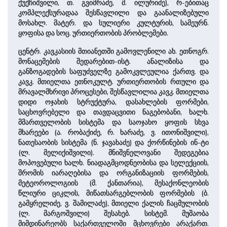
ქუქჩიშვილი, თ. გვიმრაძე, მ. ილურიძე), რ-ებითაც
კომპლექსურადაა შესწავლილი და გაანალიზებული
მოსახლ. მატერ. და სულიერი კულტურის, სამეურნ.
ყოფისა და სოც. ურთიერთობის პრობლემები.
ცენტრ. კავკასიის მთიანეთში გამოვლენილი ახ. ეთნოგრ.
მონაცემების შედარებით-ისტ. ანალიზისა და
განზოგადების საფუძველზე გამოკვლეულია ქართვ. და
კავკ. მთიელთა ეთნოკულტ. ურთიერთობის რთული და
მრავალმხრივი პროცესები, შესწავლილია კავკ. მთიელთა
დიდი ოჯახის სტრუქტურა, დასახლების ფორმები,
საცხოვრებელი და თავდაცვითი ნაგებობანი, ხალხ.
მმართველობის სისტემა და საოჯახო ყოფის სხვა
მხარეები (ა. რობაქიძე, რ. ხარაძე, ვ. ითონიშვილი),
ნათესაობის სისტემა (ნ. ჯავახაძე) და ქორწინების ინ-ტი
(ლ. მელიქიშვილი). მნიშვნელოვანი შედეგებია
მოპოვებული ხალხ. ნიადაგმცოდნეობისა და სელექციის,
შრომის იარაღებისა და ორგანიზაციის ფორმების,
მეტეოროლოგიის (მ. ქანთარია), მესაქონლეობის
წლიური ციკლის, მიწათსარგებლობის ფორმების (ბ.
გამყრელიძე, ვ. შამილაძე), მთიელი ქალის ჩაცმულობის
(ლ. მარგოშვილი) შესახებ. სისტემ. მუშაობა
მიმდინარეობს საქართველოში მცხოვრები არაქართ.