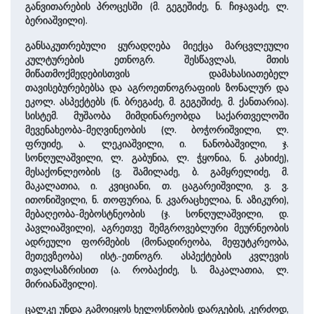
განვითარების პროცესში (მ. გეგეშიძე, ნ. ჩიჯავაძე, ლ.
ბერიაშვილი).
განსაკუთრებული ყურადღება მიექცა მარცვლეული
კულტურების ეთნოგრ. შესწავლას, მთის
მიწათმოქმედებისთვის დამახასიათებელ
თავისებურებებსა და აგროეთნოგრაფიის ზონალურ და
ეკოლ. ასპექტებს (ნ. ბრეგაძე, მ. გეგეშიძე, მ. ქანთარია).
სისტემ. მუშაობა მიმდინარეობდა საქართველოში
მევენახეობა-მეღვინეობის (ლ. ბოჭორიშვილი, ლ.
ფრუიძე, ა. ლეკიაშვილი, ი. ნანობაშვილი, ჯ.
სონღულაშვილი, ლ. გაბუნია, ლ. ჭყონია, ნ. კახიძე),
მესაქონლეობის (ვ. შამილაძე, ბ. გამყრელიძე, მ.
მაკალათია, ი. კვიციანი, თ. ცაგარეიშვილი, ვ. ვ.
ითონიშვილი, ნ. თოფურია, ნ. კვარაცხელია, ნ. აზიკური),
მებაღეობა-მებოსტნეობის (ჯ. სონღულაშვილი, დ.
პავლიაშვილი), აგრეთვე შემგროვებლური მეურნეობის
ადრეული ფორმების (მონადირეობა, მეფუტკრეობა,
მეთევზეობა) ისტ.-ეთნოგრ. ასპექტების კვლევის
თვალსაზრისით (ა. რობაქიძე, ს. მაკალათია, ლ.
მირიანაშვილი).
ცალკე უნდა გამოიყოს ხელოსნობის დარგების, კერძოდ,