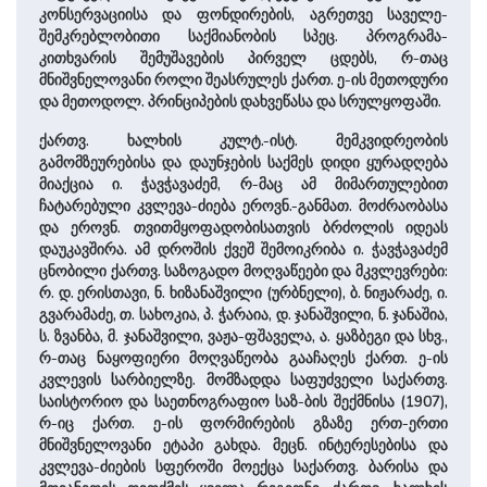
კონსერვაციისა და ფონდირების, აგრეთვე საველე-
შემკრებლობითი საქმიანობის სპეც. პროგრამა-
კითხვარის შემუშავების პირველ ცდებს, რ-თაც
მნიშვნელოვანი როლი შეასრულეს ქართ. ე-ის მეთოდური
და მეთოდოლ. პრინციპების დახვეწასა და სრულყოფაში.
ქართვ. ხალხის კულტ.-ისტ. მემკვიდრეობის
გამომზეურებისა და დაუნჯების საქმეს დიდი ყურადღება
მიაქცია ი. ჭავჭავაძემ, რ-მაც ამ მიმართულებით
ჩატარებული კვლევა-ძიება ეროვნ.-განმათ. მოძრაობასა
და ეროვნ. თვითმყოფადობისათვის ბრძოლის იდეას
დაუკავშირა. ამ დროშის ქვეშ შემოიკრიბა ი. ჭავჭავაძემ
ცნობილი ქართვ. საზოგადო მოღვაწეები და მკვლევრები:
რ. დ. ერისთავი, ნ. ხიზანაშვილი (ურბნელი), ბ. ნიჟარაძე, ი.
გვარამაძე, თ. სახოკია, პ. ჭარაია, დ. ჯანაშვილი, ნ. ჯანაშია,
ს. ზვანბა, მ. ჯანაშვილი, ვაჟა-ფშაველა, ა. ყაზბეგი და სხვ.,
რ-თაც ნაყოფიერი მოღვაწეობა გააჩაღეს ქართ. ე-ის
კვლევის სარბიელზე. მომზადდა საფუძველი საქართვ.
საისტორიო და საეთნოგრაფიო საზ-ბის შექმნისა (1907),
რ-იც ქართ. ე-ის ფორმირების გზაზე ერთ-ერთი
მნიშვნელოვანი ეტაპი გახდა. მეცნ. ინტერესებისა და
კვლევა-ძიების სფეროში მოექცა საქართვ. ბარისა და