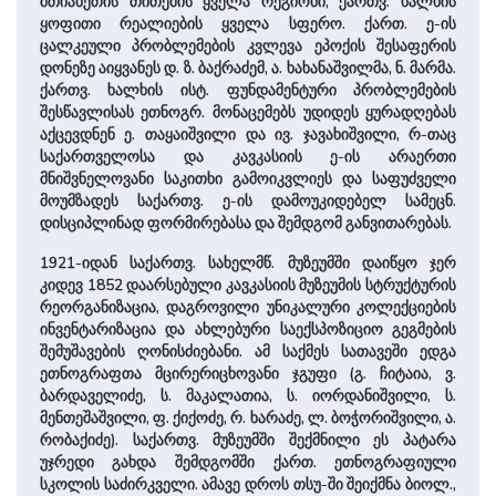
მთიანეთის თითქმის ყველა რეგიონი, ქართვ. ხალხის
ყოფითი რეალიების ყველა სფერო. ქართ. ე-ის
ცალკეული პრობლემების კვლევა ეპოქის შესაფერის
დონეზე აიყვანეს დ. ზ. ბაქრაძემ, ა. ხახანაშვილმა, ნ. მარმა.
ქართვ. ხალხის ისტ. ფუნდამენტური პრობლემების
შესწავლისას ეთნოგრ. მონაცემებს უდიდეს ყურადღებას
აქცევდნენ ე. თაყაიშვილი და ივ. ჯავახიშვილი, რ-თაც
საქართველოსა და კავკასიის ე-ის არაერთი
მნიშვნელოვანი საკითხი გამოიკვლიეს და საფუძველი
მოუმზადეს საქართვ. ე-ის დამოუკიდებელ სამეცნ.
დისციპლინად ფორმირებასა და შემდგომ განვითარებას.
1921-იდან საქართვ. სახელმწ. მუზეუმში დაიწყო ჯერ
კიდევ 1852 დაარსებული კავკასიის მუზეუმის სტრუქტურის
რეორგანიზაცია, დაგროვილი უნიკალური კოლექციების
ინვენტარიზაცია და ახლებური საექსპოზიციო გეგმების
შემუშავების ღონისძიებანი. ამ საქმეს სათავეში ედგა
ეთნოგრაფთა მცირერიცხოვანი ჯგუფი (გ. ჩიტაია, ვ.
ბარდაველიძე, ს. მაკალათია, ს. იორდანიშვილი, ს.
მენთეშაშვილი, ფ. ქიქოძე, რ. ხარაძე, ლ. ბოჭორიშვილი, ა.
რობაქიძე). საქართვ. მუზეუმში შექმნილი ეს პატარა
უჯრედი გახდა შემდგომში ქართ. ეთნოგრაფიული
სკოლის საძირკველი. ამავე დროს თსუ-ში შეიქმნა ბიოლ.,