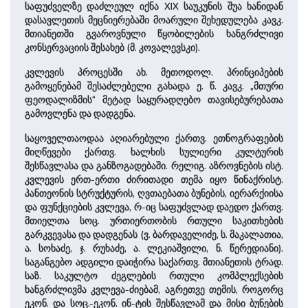
საფუძველზე დაძლეულ იქნა XIX საუკუნის შუა ხანიდან
დასავლეთის მეცნიერებაში მოარული შეხედულება კავკ.
მთიანეთში გვაროვნული წყობილების ხანგრძლივი
კონსერვაციის შესახებ (მ. კოვალევსკი).
კვლევის პროცესში ახ. მეთოდოლ. პრინციპების
გამოყენებამ შესაძლებელი გახადა ე. წ. კავკ. „მთური
ფეოდალიზმის“ მეტად საყურადღებო თავისებურებათა
გამოვლენა და დადგენა.
საყოველთაოდაა აღიარებული ქართვ. ეთნოგრაფების
მიღწევები ქართვ. ხალხის სულიერი კულტურის
შესწავლასა და განზოგადებაში. რელიგ. აზროვნების ისტ.
კვლევის ერთ-ერთი ძირითადი თემა იყო წინაქრისტ.
პანთეონის სტრუქტურის, ღვთაებათა ბუნების, იერარქიისა
და ფუნქციების კვლევა, რ-იც საფუძვლად დაედო ქართვ.
მთიელთა სოც. ურთიერთობის რთული საკითხების
გარკვევასა და დადგენას (ვ. ბარდაველიძე, ს. მაკალათია,
ა. სოხაძე, ჯ. რუხაძე, ა. ლეკიაშვილი, ნ. წერედიანი).
საგანგებო ადგილი დაიჭირა საქართვ. მთიანეთის ტრად.
საზ. საკულტო ძეგლების რთული კომპლექსების
ხანგრძლივმა კვლევა-ძიებამ, აგრეთვე თემის, როგორც
ეკონ. და სოც.-ეკონ. ინ-ტის შესწავლამ და მისი ბუნების