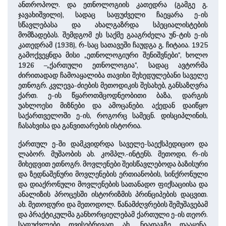
ანთროპოლ. და ეთნოლოგიის კათედრა (გამგე გ.
ჯავახიშვილი), სადაც საფუძველი ჩაეყარა ე-ის
სწავლებასა და ახალგაზრდა სპეციალისტების
მომზადებას. შემდგომ ეს საქმე გააგრძელა უნ-ტის ე-ის
კათედრამ (1938), რ-საც სათავეში ჩაუდგა გ. ჩიტაია. 1925
გამოქვეყნდა მისი „ეთნოლოგიური შენიშვნები“, ხოლო
1926 –„ქართული ეთნოლოგია“, სადაც ავტორმა
ძირითადად ჩამოაყალიბა თავისი შეხედულებანი საველე
ეთნოგრ. კვლევა-ძიების მეთოდიკის შესახებ, განსაზღვრა
ქართ. ე-ის წყაროთმცოდნეობითი ბაზა, დარგის
უახლოესი მიზნები და ამოცანები. აქედან დაიწყო
საქართველოში ე-ის, როგორც სამეცნ. დისციპლინის,
ჩასახვისა და განვითარების ისტორია.
ქართულ ე-ში დამკვიდრდა საველე-საექსპედიციო და
ლაბორ. მუშაობის ახ. კომპლ.-ინტენს. მეთოდი, რ-ის
მიხედვით ეთნოგრ. მოვლენები შეისწავლებოდა ბაზისური
და ზედნაშენური მოვლენების ერთიანობის, სინქრონული
და დიაქრონული მოვლენების სათანადო ფიქსაციისა და
ანალიზის პროცესში ისტორიზმის პრინციპების დაცვით.
ახ. მეთოდური და მეთოდოლ. წანამძღვრების შემუშავებამ
და პრაქტიკულმა განხორციელებამ ქართული ე-ის თეორ.
საფუძვლები თვისებრივად ახ. ნიადაგზე დააყენა.