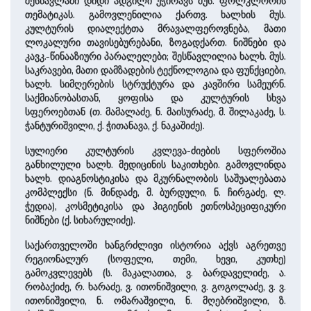
შესწავლაში დიდი ადგილი უჭირავს მუს. ფოლკლორის
თემატიკას. გამოვლენილია ქართვ. ხალხის მუს.
კულტურის დიალექტთა მრავალფეროვნება, მათი
ლოკალური თავისებურებანი, ზოგადქართ. ნიშნები და
კავკ.-წინააზიური პარალელები; შესწავლილია ხალხ. მუს.
საკრავები, მათი დამზადების ტექნოლოგია და ფუნქციები,
ხალხ. სიმღერების სტრუქტურა და კავშირი სამეურნ.
საქმიანობასთან, ყოფისა და კულტურის სხვა
სფეროებთან (თ. მამალაძე, ნ. მაისურაძე, მ. შილაკაძე, ს.
ჭანტურიშვილი, ქ. ჭითანავა, ქ. ნაკაშიძე).
სულიერი კულტურის კვლევა-ძიების სფეროშია
განხილული ხალხ. მედიცინის საკითხები. გამოვლინდა
ხალხ. დიაგნოსტიკისა და მკურნალობის საშუალებათა
კომპლექსი (ნ. მინდაძე, მ. ბურდული, ნ. ჩირგაძე, ლ.
ჭედია), კოსმეტიკისა და ჰიგიენის ეთნოსპეციფიკური
ნიშნები (ქ. სიხარულიძე).
საქართველოში ხანგრძლივი ისტორია აქვს აგრეთვე
რეგიონალურ (სოფელი, თემი, ხევი, კუთხე)
გამოკვლევებს (ს. მაკალათია, ვ. ბარდაველიძე, ა.
რობაქიძე, რ. ხარაძე, ვ. ითონიშვილი, ვ. გოგოლაძე, ვ. ვ.
ითონიშვილი, ნ. ომარაშვილი, ნ. მღებრიშვილი, ზ.