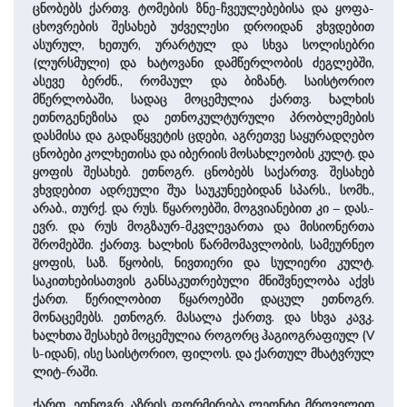
ცნობებს ქართვ. ტომების ზნე-ჩვეულებებისა და ყოფა-
ცხოვრების შესახებ უძველესი დროიდან ვხვდებით
ასურულ, ხეთურ, ურარტულ და სხვა სოლისებრი
(ლურსმული) და ხატოვანი დამწერლობის ძეგლებში,
ასევე ბერძნ., რომაულ და ბიზანტ. საისტორიო
მწერლობაში, სადაც მოცემულია ქართვ. ხალხის
ეთნოგენეზისა და ეთნოკულტურული პრობლემების
დასმისა და გადაწყვეტის ცდები, აგრეთვე საყურადღებო
ცნობები კოლხეთისა და იბერიის მოსახლეობის კულტ. და
ყოფის შესახებ. ეთნოგრ. ცნობებს საქართვ. შესახებ
ვხვდებით ადრეული შუა საუკუნეებიდან სპარს., სომხ.,
არაბ., თურქ. და რუს. წყაროებში, მოგვიანებით კი – დას.-
ევრ. და რუს მოგზაურ-მკვლევართა და მისიონერთა
შრომებში. ქართვ. ხალხის წარმომავლობის, სამეურნეო
ყოფის, საზ. წყობის, ნივთიერი და სულიერი კულტ.
საკითხებისათვის განსაკუთრებული მნიშვნელობა აქვს
ქართ. წერილობით წყაროებში დაცულ ეთნოგრ.
მონაცემებს. ეთნოგრ. მასალა ქართვ. და სხვა კავკ.
ხალხთა შესახებ მოცემულია როგორც ჰაგიოგრაფიულ (V
ს-იდან), ისე საისტორიო, ფილოს. და ქართულ მხატვრულ
ლიტ-რაში.
ქართ. ეთნოგრ. აზრის ფორმირება ლეონტი მროველით