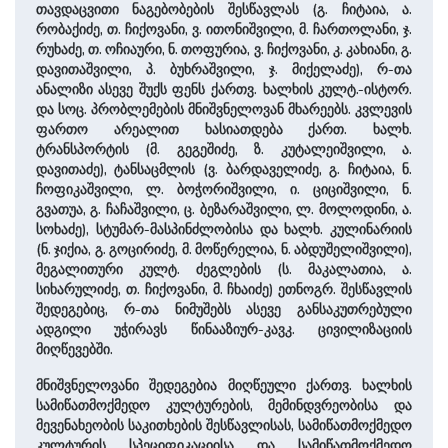
თავდაცვითი ნაგებობების შესწავლას (გ. ჩიტაია, ა.
რობაქიძე, თ. ჩიქოვანი, ვ. ითონიშვილი, მ. ჩართოლანი, ჯ.
რუხაძე, თ. ოჩიაური, ნ. თოფურია, ვ. ჩიქოვანი, კ. კახიანი, გ.
დავითაშვილი, პ. ბუხრაშვილი, ჯ. მიქელაძე), რ-თა
ანალიზი ასევე შუქს ფენს ქართვ. ხალხის კულტ.-ისტორ.
და სოც. პრობლემების მნიშვნელოვან მხარეებს. კვლევის
ფართო არეალით ხასიათდება ქართ. ხალხ.
ტრანსპორტის (მ. გეგეშიძე, ზ. კუტალეიშვილი, ა.
დავითაძე), ტანსაცმლის (ვ. ბარდაველიძე, გ. ჩიტაია, ნ.
ჩოფიკაშვილი, ლ. ბოჭორიშვილი, ი. ციციშვილი, ნ.
გვათუა, გ. ჩაჩაშვილი, ც. ბეზარაშვილი, ლ. მოლოდინი, ა.
სოხაძე), სტუმარ-მასპინძლობისა და ხალხ. კულინარიის
(ნ. ჯიქია, გ. გოცირიძე, მ. მოწერელია, ნ. აბდუშელიშვილი),
მეგალითური კულტ. ძეგლების (ს. მაკალათია, ა.
სიხარულიძე, თ. ჩიქოვანი, მ. ჩხაიძე) ეთნოგრ. შესწავლის
შედეგებიც, რ-თა ნიმუშებს ასევე განსაკუთრებული
ადგილი უჭირავს წინააზიურ-კავკ. ცივილიზაციის
მიღწევებში.
მნიშვნელოვანი შედეგებია მიღწეული ქართვ. ხალხის
სამიწათმოქმედო კულტურების, მემინდვრეობისა და
მევენახეობის საკითხების შესწავლისას, სამიწათმოქმედო
კულტურის სპეციფიკაციისა და სამიწათმოქმედო