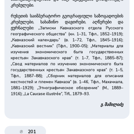
კრებულები.
რუსეთის საიმპერატორო გეოგრაფიული საზოგადოების
კრებულები, სახაზინო დავთრები, აღწერები და
ჟურნალები: „Записки Кавказского отдела Русского
географического общества“ (кн. 1–31, Тфл., 1852–1919);
„Кавказский календарь“ (в. 1–72, Тфл., 1845–1916);
„Кавказский вестник“ (Тфл., 1900–05); „Материалы для
изучения экономического быта государственных
крестьян Закавказского края“ (т. 1–7, Тфл., 1885–87);
„Свод материалов по изучению экономического быта
государственных крестьян Закавказского края“ (т. 1–5,
Тфл., 1887–88); „Сборник материалов для описания
местностей и племен Кавказа“ (в. 1–46, Тфл., Махачкала,
1881–1929); „Этнографическое обозрение“ (М., 1889–
1916); „La Caucase illustrée“, Tifl., 1879–93.
ვ. შამილაძე
201