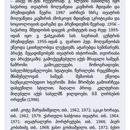
– ამავე ინ-ტის რექტორად. გ. წლების მანძილზე იყო
საქართვ. თეატრის მოღვაწეთა კავშირის მდივანი და
პრეზიდიუმის წევრი. 1987 აირჩიეს სსრკ თეატრის
მოღვაწეთა კავშირის (მოსკოვი) მდივნად (კრიტიკისა და
სოციოლოგიის დარგში) და პრეზიდიუმის წევრად, 1956 –
საქართვ. მშვიდობის დაცვის კომიტეტის თავ-რედ. 1995-
იდან იყო ვ. ჭაბუკიანის სახ. საერთაშ. ცენტრის
პრეზიდენტი. 1955-იდან გ. ფართო პედ. მოღვაწეობას
ეწეოდა (კითხულობდა ლექციებს, ატარებდა სემინარებს,
პრაქტ. მეცადინეობებს თეატრის ისტორიაში, თეორიასა
და პრაქტიკაში). გამოქვეყნებული აქვს მრავალი სამეცნ.
ნაშრომი: გამოკვლევები, მონოგრაფიები,
სახელმძღვანელოები, სტატიები, წერილები, რეცენზიები.
მნიშვნელოვან სამეცნ. მუშაობას ეწეოდა
საენციკლოპედიო სფეროში. მისი შრომები გამოირჩევა
დახვეწილი სტილით, მაღალი პროფ. კულტურით.
მიღებული აქვს სახელმწ. ჯილდოები, მ.შ. ღირსების
ორდენი (1996).
თხზ.
: კოტე მარჯანიშვილი, თბ., 1962, 1972; აკაკი ხორავა,
თბ., 1962, 1979; ქართული საბჭოთა თეატრი, თბ., 1964,
1971; თეატრალური პორტრეტები, თბ., 1966; პიერ
კობახიძე, თბ., 1968; ვასო გოძიაშვილი, თბ., 1972; ბესო