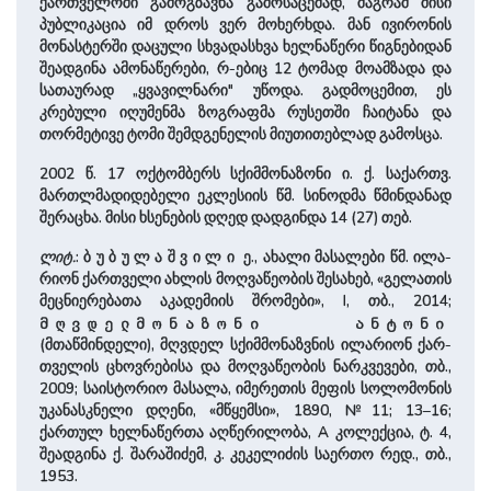
ქარ­თვე­ლო­ში გამოგზავნა გამოსაცემად, მაგრამ მისი
პუბლიკაცია იმ დროს ვერ მოხერხდა. მან ივირონის
მონასტერში დაცული სხვა­და­სხვა ხელნაწერი წიგნებიდან
შეადგინა ამონაწერები, რ-ებიც 12 ტომად მოამზადა და
სათაურად „ყვავილნარი" უწოდა. გადმოცემით, ეს
კრებული იღუმენმა ზოგრაფმა რუსეთში ჩაიტანა და
თორმეტივე ტომი შემდგენელის მიუთითებლად გამოსცა.
2002 წ. 17 ოქტომბერს სქიმმონაზონი ი. ქ. სა­ქართვ.
მართლმადიდებელი ეკლესიის წმ. სინოდმა წმინ­და­ნად
შერაცხა. მისი ხსენების დღედ დადგინდა 14 (27) თებ.
ლიტ.
: ბ უ ბ უ ლ ა ­შ ვ ი ლ ი ე., ახალი მასალები წმ. ილა­
რიონ ქარ­თვე­ლი ახლის მოღვაწეობის შე­სა­ხებ, «გელათის
მეც­ნი­ე­რე­ბა­თა აკადემიის შრომები», I, თბ., 2014;
მღვდელმონაზონი ანტონი
(მთაწმინდელი), მღვდელ სქიმმონაზვნის ილა­რიონ ქარ­
თვე­ლის ცხოვრებისა და მოღვაწეობის ნარკვევები, თბ.,
2009; საისტორიო მასალა, იმერეთის მეფის სოლომონის
უკანასკნელი დღენი, «მწყემსი», 1890, №11; 13–16;
ქართულ ხელნაწერთა აღწერილობა, A კოლექცია, ტ. 4,
შეადგინა ქ. შარაშიძემ, კ. კეკელიძის საერთო რედ., თბ.,
1953.