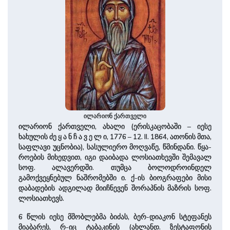
ილარიონ ქართველი
ილარიონ ქართველი, ახალი (ერისკაცობაში – იესე
ხახულის ძე ყ ა ნ ჩ ა ვ ე ლ ი, 1776 – 12. II. 1864, ათონის მთა,
საფლავი უცნობია), სასულიერო მოღვაწე, წმინდანი. წყა­
რო­ე­ბის მიხედვით, იგი დაიბადა ლოსიათხევში შემავალ
სოფ. ალავერდში. თუმცა ბოლოდროინდელ
გამოქვეყნებულ ნაშრომებში ი. ქ-ის ბიოგრაფები მისი
დაბადების ადგილად მიიჩნევენ შორაპნის მაზრის სოფ.
ლოსიათხევს.
6 წლის იესე მშობლებმა ბიძას, ბერ-დიაკონ სტეფანეს
მიაბარეს, რ-იც ტაბაკინის (ახლანდ. ზესტაფონის