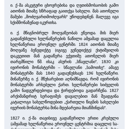
ი. ქ-მა ასკეტური ცხოვრებისა და ღვთისმოსაობის გამო
ათონის მთაზე სწრაფად გაითქვა სა­ხე­ლი. მას ათონელი
მამები „მოძღვართმოძღვარს" უწოდებდნენ. მალევე იგი
სქიმმონაზვნად იკურთხა.
ი. ქ. მწიგნობრულ მოღვაწეობას ეწეოდა. მის მიერ
გადანუსხული ხელნაწერების ნაწილი ამჟამად და­ცუ­ლია
ხელნაწერთა ეროვნულ ცენტრში. 1824 ათონის მთაზე
მოღვაწე ბენედიქტე (იგივე ვენედიქტე) ქიტი­შვილის
დაკვეთით მან გადაწერა ექვთიმე ათონელის მიერ
თარგმნილი წმ. ისაკ ასურის „სწავლანი", 1830 კი
ივირონის მონასტერში – სწავლანი „სამოთხე". ამავე
მონასტერში მას 1840 გადაუნუსხავს 196 ხელნაწერი.
მინაწერზე ი. ქ. მწუხარებით აღნიშნავდა, რომ ივირონის
მონასტერში არ­სე­ბუ­ლი ქართ. ხელნაწერები სიძველის
გამო ნადგურდებოდა და ჭირდებოდა გადარჩენა. 1827
არქიმანდრიტ სერაფიმეს დავალებით მან შეადგინა
კატალოგი სახელწოდებით „ქართული წიგნის სახელები
ივე­რიის მო­ნას­ტერსა შინა მდებარეთა მთაწმინდას".
1827 ი. ქ-მა თავისივე გა­და­წერი­ლი ერთი კრებული
(ამჟამად ხელნაწერთა ეროვნულ ცენტრშია და­ცუ­ლი) სა­