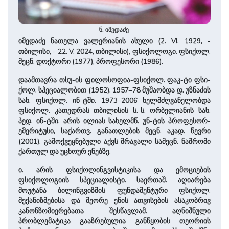
ნ. იმედაძე
იმედაძე ნათელა ­ვალერიანის ასუ­ლი (2. VI. 1929, ­
თბილისი, - 22. V. 2024, თბილისი), ფსიქოლოგი. ფსიქოლ.
მეცნ. დოქტორი (1977), ­პროფესორი (1986).
დაამთავრა თსუ-ის ფილო­სო­ფია-ფსიქოლ. ფაკ-ტი ფსი­
ქოლ. სპეციალობით (1952). 1957–78 მუ­შაობ­და დ. უზნაძის
სახ. ფსიქოლ. ინ-ტში. 1973–2006 ხელმ­ძღვანელობდა
ფსიქოლ. კა­თე­დრას თბილისის ს.-ს. ორბელიანის სახ.
პედ. ინ-ტში. არის ­ილიას სა­ხელმწ. უნ-ტის პროფესორ-
ემერიტუსი, საქართვ. გა­ნათ­ლე­ბის მეცნ. აკად. წევრი
(2001). გამოქვეყნებული აქვს მრა­ვა­ლი სამეცნ. ნა­შრო­მი
ქართულ და უცხოურ ენებზე.
ი. არის ფსიქოლინგვისტიკისა და ემოციების
ფსიქოლოგიის სპეციალისტი. საერთაშ. აღიარება
მოუტანა ბილინგვიზმის ფუნდამენტური ფსიქოლ.
მექანიზმებისა და მეორე ენის ათვისების ასაკობრივ
კანონზომიერებათა შესწავლამ. აღნიშნული
პრობლემატიკა გააზრებულია განწყობის თეორიის