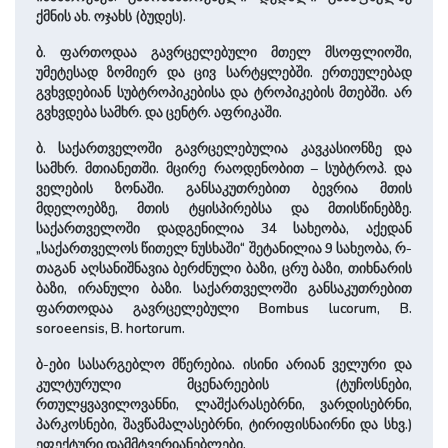
ქმნის ახ. ოჯახს (ბუდეს).
ბ. ფართოდაა გავრცელებული მთელ მსოფლიოში,
უმეტესად ზომიერ და ცივ სარტყლებში. ერთეულებად
გვხვდებიან სუბტროპიკებისა და ტროპიკების მთებში. არ
გვხვდება სამხრ. და ცენტრ. აფრიკაში.
ბ. საქართველოში გავრცელებულია კავკასიონზე და
სამხრ. მთიანეთში. მცირე რაოდენობით – სუბტროპ. და
ველების ზონაში. განსაკუთრებით ბევრია მთის
მდელოებზე, მთის ტყისპირებსა და მთისწინებზე.
საქართველოში დადგენილია 34 სახეობა, აქედან
„საქართველოს წითელ ნუსხაში“ შეტანილია 9 სახეობა, რ-
თაგან აღსანიშნავია ბერძნული ბაზი, ცრუ ბაზი, თიხნარის
ბაზი, ირანული ბაზი. საქართველოში განსაკუთრებით
ფართოდაა გავრცელებული Bombus lucorum, B.
soroeensis, B. hortorum.
ბ-ები სასარგებლო მწერებია. ისინი არიან ველური და
კულტურული მცენარეების (ტუჩოსნები,
რთულყვავილოვანნი, ლაშქარასებრნი, ვარდისებრნი,
პარკოსნები, შავწამალასებრნი, ტირიფისნაირნი და სხვ.)
ეფექტური დამმტვერიანებლები.