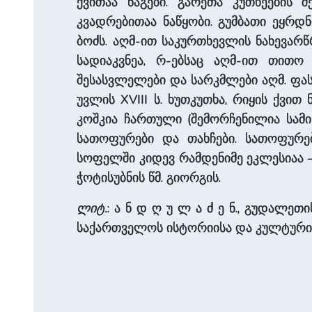
ქვითაა ნაგები. გარეთა კუთხეების
კვადრებითაა ნაწყობი. გუმბათი ეყრ
ბოძს. აღმ-ით საკურთხევლის ნახევარ
სადიაკვნეა, რ-ებსაც აღმ-ით თით
შესასვლელები და სარკმლები აღმ. ფას
უვლის XVIII ს. ხუთკუთხა, რიყის ქვ
კოშკია ჩართული (შემორჩენილია სამი
სათოფურები და თახჩები. სათოფურებ
სოფელში კიდევ რამდენიმე ეკლესიაა – წ
ჭოტისუბნის წმ. გიორგის.
ლიტ.
: ა ნ დ ღ უ ლ ა ძ ე ნ., გუდალეთი
საქართველოს ისტორიისა და კულტურის 