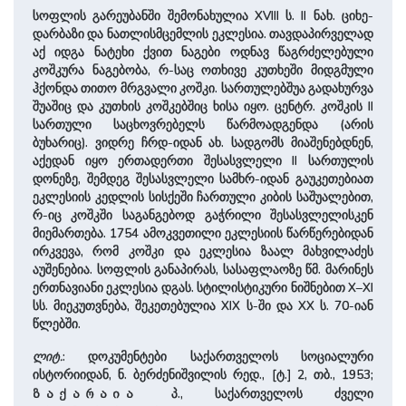
სოფლის გარეუბანში შემონახულია XVIII ს. II ნახ. ციხე-
დარბაზი და ნათლისმცემლის ეკლესია. თავდაპირველად
აქ იდგა ნატეხი ქვით ნაგები ოდნავ წაგრძელებული
კოშკურა ნაგებობა, რ-საც ოთხივე კუთხეში მიდგმული
ჰქონდა თითო მრგვალი კოშკი. სართულებშუა გადახურვა
შუაშიც და კუთხის კოშკებშიც ხისა იყო. ცენტრ. კოშკის II
სართული საცხოვრებელს წარმოადგენდა (არის
ბუხარიც). ვიდრე ჩრდ-იდან ახ. სადგომს მიაშენებდნენ,
აქედან იყო ერთადერთი შესასვლელი II სართულის
დონეზე, შემდეგ შესასვლელი სამხრ-იდან გაუკეთებიათ
ეკლესიის კედლის სისქეში ჩართული კიბის საშუალებით,
რ-იც კოშკში საგანგებოდ გაჭრილი შესასვლელისკენ
მიემართება. 1754 ამოკვეთილი ეკლესიის წარწერებიდან
ირკვევა, რომ კოშკი და ეკლესია ზაალ მახვილაძეს
აუშენებია. სოფლის განაპირას, სასაფლაოზე წმ. მარინეს
ერთნავიანი ეკლესია დგას. სტილისტიკური ნიშნებით X–XI
სს. მიეკუთვნება, შეკეთებულია XIX ს-ში და XX ს. 70-იან
წლებში.
ლიტ.
: დოკუმენტები საქართველოს სოციალური
ისტორიიდან, ნ. ბერძენიშვილის რედ., [ტ.] 2, თბ., 1953;
პ., საქართველოს ძველი
ზაქარაია