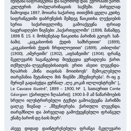
შეიტანა საფრანგეთსა და საერთოდ დას. ევროპაში ქართ.
კულტურის პოპულარიზაციის საქმეში. პირველად
ჩამოვიდა 1897, მოიარა საქართვ. თითქმის ყველა კუთხე.
საფრანგეთში დაბრუნების შემდეგ წაიკითხა ლექციების
სერია საქართველოზე, გამოაქვეყნა ფრიად
საყურადღებო წიგნები: „საქართველოში“ (1898, მანამდე,
1898 წ. 15. II. მოხსენებად წაიკითხა პარიზის გეოგრ. საზ-
ბაში), „კავკასიონის ქედის სამხრეთით“ (1899),
„კავკასიონის ქედის ჩრდილოეთით“ (1899), „თბილისი“
(1900), „იმერეთში“ (1902), „აფხაზეთში“ (1904). ფრანგ
მკვლევარს საგანგებოდ მიუქცევია ყურადღება ქართ.
თქმულება-ლეგენდებისათვის; ერთი ასეთი ლეგენდა-
ზღაპრის „მიწა თავისას მოითხოვს“ შემოკლებული
თარგმანია შეტანილი მის წიგნში „მშვენიერება“, რ-იც ჟ.
მურიემ გადაბეჭდა ჟურნალ „ლე კოკაზ ილლიუსტრეში“ [„
Le Caucase illustré“, 1899 – 1900, № 1, სათაურით Conte
Géorgien (ქართული ზღაპარი)]; 1900 ბ-მ ამ ნაწარმოების
სრული ილუსტრირებული ტექსტი გამოაქვეყნა პარიზში
ცალკე წიგნად – „მშვენიერება. ქართული ლეგენდა,
თარგმნილი და პირველად გამოქვეყნებული ფრანგულ
ენაზე ბარონ დე ბაის მიერ“.
ასევე დიდად დაინტერესებულა ფრანგი მკვლევარი