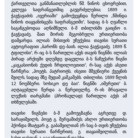
ქართველთა განმანათლებლის წმ. ნინოს ცხოვრებით,
კვლევა საფრანგეთშიც გაუგრძელებია; 1899 ი.
ჭავჭავაძის „ივერიაში“ გამოქვეყნდა წერილი „წმინდა
ნინოს თაყვანისცემა საფრანგეთში“, სადაც ბ-ს ღვაწლი
საგანგებოდაა აღნიშნული. ბ-მ თბილისში გაიცნო ი.
ჭავჭავაძე, მათ შორის მეგობრული ურთიერთობა
დამყარდა. ილიას მისთვის უჩუქებია თავისი სურათი
ავტოგრაფით „ბარონს დე-ბაის. ილია ჭავჭავაძე. 1899 წ.
ტფილისი“, რ-იც ბ-ს ჩართული აქვს თავის წიგნში. ილიას
პირად არქივში დღემდე დაცულია ბ-ს ნაჩუქარი წიგნი
„კავკასიონის ქედის ჩრდილოეთით“, რ-საც აქვს ასეთი
წარწერა: „პოეტს, პატრიოტს, ისეთი მშვენიერი ქვეყნის
შვილს, სადაც მზე მუდამ კაშკაშებს. თბილისი, 1899 წლის
12 ნოემბერი. სოსიკო დე ბაი“. წიგნში „იმერეთი“ ბ.
აღტაცებული წერდა ა. წერეთელზე, რ-ის მრავალი
ლექსის თარგმანი (პროზაულად) ჩართული აქვს ამ
თხზულებაში.
თავისი წიგნები ბ-მ გამოუგზავნა აგრეთვე დ.
სარაჯიშვილს, პოეტ გ. შერვაშიძეს; ახლო ურთიერთობა
ჰქონდა მხატვარ გ. გაბაშვილთან (რ-საც ბ-თვის უჩუქებია
თავისი სურათი წარწერით), ე. თაყაიშვილთან, თ.
სახოკიასთან, ა. ცაგარელთან და სხვ.