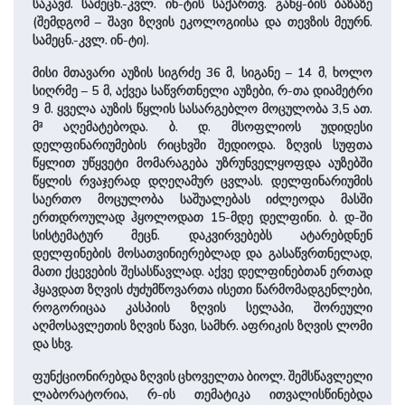
საკავშ. სამეცნ.-კვლ. ინ-ტის საქართვ. განყ-ბის ბაზაზე
(შემდგომ – შავი ზღვის ეკოლოგიისა და თევზის მეურნ.
სამეცნ.-კვლ. ინ-ტი).
მისი მთავარი აუზის სიგრძე 36 მ, სიგანე – 14 მ, ხოლო
სიღრმე – 5 მ, აქვეა საწვრთნელი აუზები, რ-თა დიამეტრი
9 მ. ყველა აუზის წყლის სასარგებლო მოცულობა 3,5 ათ.
მ³ აღემატებოდა. ბ. დ. მსოფლიოს უდიდესი
დელფინარიუმების რიცხვში შედიოდა. ზღვის სუფთა
წყლით უწყვეტი მომარაგება უზრუნველყოფდა აუზებში
წყლის რვაჯერად დღეღამურ ცვლას. დელფინარიუმის
საერთო მოცულობა საშუალებას იძლეოდა მასში
ერთდროულად ჰყოლოდათ 15-მდე დელფინი. ბ. დ-ში
სისტემატურ მეცნ. დაკვირვებებს ატარებდნენ
დელფინების მოსათვინიერებლად და გასაწვრთნელად,
მათი ქცევების შესასწავლად. აქვე დელფინებთან ერთად
ჰყავდათ ზღვის ძუძუმწოვართა ისეთი წარმომადგენლები,
როგორიცაა კასპიის ზღვის სელაპი, შორეული
აღმოსავლეთის ზღვის წავი, სამხრ. აფრიკის ზღვის ლომი
და სხვ.
ფუნქციონირებდა ზღვის ცხოველთა ბიოლ. შემსწავლელი
ლაბორატორია, რ-ის თემატიკა ითვალისწინებდა