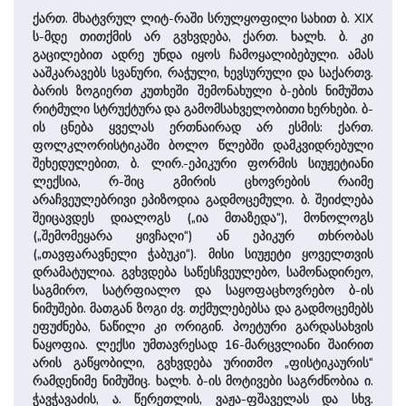
ქართ. მხატვრულ ლიტ-რაში სრულყოფილი სახით ბ. XIX
ს-მდე თითქმის არ გვხვდება, ქართ. ხალხ. ბ. კი
გაცილებით ადრე უნდა იყოს ჩამოყალიბებული. ამას
ააშკარავებს სვანური, რაჭული, ხევსურული და საქართვ.
ბარის ზოგიერთ კუთხეში შემონახული ბ-ების ნიმუშთა
რიტმული სტრუქტურა და გამომსახველობითი ხერხები. ბ-
ის ცნება ყველას ერთნაირად არ ესმის: ქართ.
ფოლკლორისტიკაში ბოლო წლებში დამკვიდრებული
შეხედულებით, ბ. ლირ.-ეპიკური ფორმის სიუჟეტიანი
ლექსია, რ-შიც გმირის ცხოვრების რაიმე
არაჩვეულებრივი ეპიზოდია გადმოცემული. ბ. შეიძლება
შეიცავდეს დიალოგს („ია მთაზედა“), მონოლოგს
(„შემომეყარა ყივჩაღი“) ან ეპიკურ თხრობას
(„თავფარავნელი ჭაბუკი“). მისი სიუჟეტი ყოველთვის
დრამატულია. გვხვდება საწესჩვეულებო, სამონადირეო,
საგმირო, სატრფიალო და საყოფაცხოვრებო ბ-ის
ნიმუშები. მათგან ზოგი ძვ. თქმულებებსა და გადმოცემებს
ეფუძნება, ნაწილი კი ორიგინ. პოეტური გარდასახვის
ნაყოფია. ლექსი უმთავრესად 16-მარცვლიანი შაირით
არის გაწყობილი, გვხვდება ურითმო „ფისტიკაურის“
რამდენიმე ნიმუშიც. ხალხ. ბ-ის მოტივები საგრძნობია ი.
ჭავჭავაძის, ა. წერეთლის, ვაჟა-ფშაველას და სხვ.