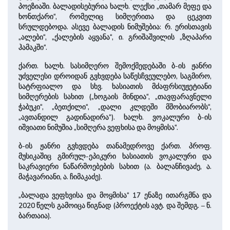
პოეზიაში. ბალადისებურია ხალხ. ლექსი „თამარ მეფე და
ხონთქარი“, რომელიც სიმღერითა და ცეკვით
სრულდებოდა. ასევე ბალადის ნიმუშებია: რ. ერისთავის
„ალები“, „ქალების აყვანა“, ი. გრიშაშვილის „ზღაპარი
ჰამაკში“.
ქართ. ხალხ. სასიმღერო შემოქმედებაში ბ-ის ჟანრი
უძველესი დროიდან გვხვდება საწესჩვეულებო, საგმირო,
სატრფიალო და სხვ. ხასიათის მძაფრსიუჟეტიანი
სიმღერების სახით („ხოგაის მინდია“, „თავფარავნელი
ჭაბუკი“, „ბეთქილი“, „დალი კლდეში მშობიარობს“,
„ავთანდილ გადინადირა“). ხალხ. ვოკალური ბ-ის
იშვიათი ნიმუშია „სიმღერა ვეფხისა და მოყმისა“.
ბ-ის ჟანრი გვხვდება თანამედროვე ქართ. პროფ.
მუსიკაშიც გმირულ-ეპიკური ხასიათის ვოკალური და
საკრავიერი ნაწარმოებების სახით (ა. ბალანჩივაძე, ა.
მაჭავარიანი, ა. ჩიმაკაძე).
„ბალადა ვეფხვისა და მოყმისა“ 17 ენაზე ითარგმნა და
2020 წელს გამოიცა წიგნად (პროექტის ავტ. და შემდგ. – ნ.
ბართაია).