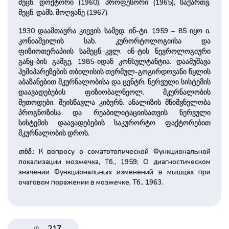
მეცნ. დოქტორი (1960), პროფესორი (1965), საქართვ.
მეცნ. დამს. მოღვაწე (1967).
1930 დაამთავრა კიევის სამედ. ინ-ტი. 1959 – 85 იყო ი.
კონიაშვილის სახ. კურორტოლოგიისა და
ფიზიოთერაპიის სამეცნ.-კვლ. ინ-ტის ნევროლოგიური
განყ-ბის გამგე, 1985-იდან კონსულტანტია. დაამუშავა
ჰემიპარეზების თბილისის თერმულ-გოგირდოვანი წყლის
აბაზანებით მკურნალობისა და ცენტრ. ნერვული სისტემის
დაავადებების ფიზიობალნეოლ. მკურნალობის
მეთოდები. შეისწავლა კიბერნ. ანალიზის მნიშვნელობა
პროგნოზისა და რეაბილიტაციისათვის ნერვული
სისტემის დაავადებების საკურორტო ფაქტორებით
მკურნალობის დროს.
თხზ.
: К вопросу о соматотопической Функциональной
локализации мозжечка, Тб., 1959; О диагностическом
значении Функциональных изменений в мышцах при
очаговом поражении в мозжечке, Тб., 1963.
217