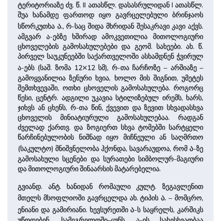
ტერიტორიაზე ძვ. წ. II ათასწლ. დასასრულიდან I ათასწლ.
შუა ხანამდე ფართოდ იყო გავრცელებული ბრინჯაოს
ა.
სწორკუთხა
, რ-საც შიდა მხრიდან შესაკრავი კავი აქვს.
ამგვარ ა-ებზე ხშირად ამოკვეთილია მითოლოგიური
ცხოველების გამოსახულებები და გეომ. სახეები. ახ. წ.
პირველ საუკუნეებში საქართველოში ასხამდნენ ჭვირულ
×
ა-ებს (საშ. ზომა 12
12 სმ), რ-თა ჩარჩოზე – არშიაზე –
გამოყვანილია ზენური ხვია, ხოლო მის შიგნით, უმეტეს
შემთხვევაში, ოთხი ცხოველის გამოსახულება. როგორც
წესი, ცენტრ. ადგილი უკავია სტილიზებულ ირემს, ხარს,
ჯიხვს ან ცხენს, რ-თა წინ, ქვევით და ზევით სხვადასხვა
ცხოველის მინიატიურული გამოსახულებაა. რადგან
ძველად ქართვ. და ზოგიერთ სხვა ტომებში სარტყელი
წარჩინებულობის ნიშნად იყო მიჩნეული ან საღმრთო
ა
(საკულტო) მნიშვნელობა ჰქონდა, სავარაუდოა, რომ
-ზე
გამოსახული სცენები და სურათები სიმბოლურ-მაგიური
და მითოლოგიური შინაარსის მატარებელია.
გვიანდ. ანტ. ხანიდან რომაული კულტ. ზეგავლენით
ა.
მთელს მსოფლიოში გავრცელდა ახ. ტიპის
– მომცრო,
ა
ენიანი და გამირიანი. ხევსურეთში
-ს საყრელს, კარშიკს
უწოდებენ, სამეგრელოში–ყუნს. ა-ის სახესხვაობაა