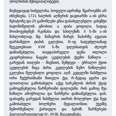
(ბოლნისის მუნიციპალიტეტი).
მიუხედავად სიძველისა, სოფელი ადრინდ. წყაროებში არ
იხსენიება. 1721 ხალხის აღწერის დავთარში ა-ის ცხრა
მებატონე და 20 გამომღები ყმაა დასახელებული. ვახუშტი
ბატონიშვილის ცნობით, ა. დაბა ყოფილა, სადაც
მოიპოვებდნენ რკინასა და სპილენძს. X ს-ში ა-ის
მახლობლად, მდ. მაშავრის მარცხ. ნაპირზე აუგიათ
დარბაზული ტიპის ეკლესია, რ-იც საფუძვლიანად
შეუკეთებიათ XVIII ს-ში. დღეისათვის ძლიერ
დაზიანებულია. თავდაპირველი ფენა თლილი
კვადრებითაა ნაგები (კედლების ქვემო ნაწილი –
გარედან, თაღები – შიგნით), შემდეგი – უბრალო ქვით
(კედლების შიგა პირი, კედლების ზემო ნაწილები).
ეკლესია შელესილი ყოფილა. აღმ. კედელში ჩასმულია
ორი ჩუქურთმიანი წითელი ქვა, რ-ზედაც ჯვარი და
ფოთოლია გამოსახული. აქვე სარკმლის ძირის ქვად
გამოყენებულია წარწერიანი ფილაქანი, რის გამოც შუა
ნაწილი ამოჭრილია და წარწერა დაზიანებულია. დას.
ფასადზე გარედან ჩასმულია თირის მოლურჯო ქვა ზედ
გამოსახული ბოლნური მედალიონით. ქვებზე
შემორჩენილი ქართული და ბერძნ. წარწერები
პალეოგრაფიულად XI– XII სს. მიეკუთვნება.