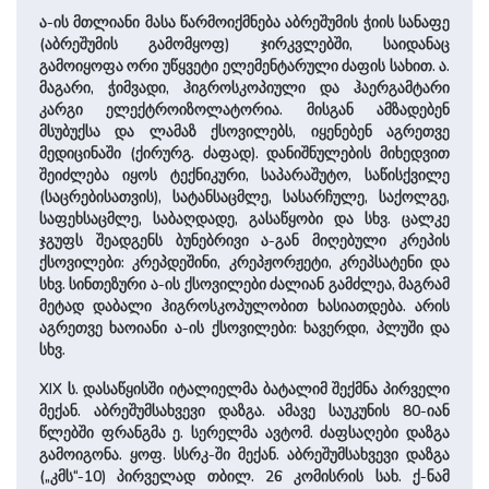
ა-ის მთლიანი მასა წარმოიქმნება აბრეშუმის ჭიის სანაფე
(აბრეშუმის გამომყოფ) ჯირკვლებში, საიდანაც
გამოიყოფა ორი უწყვეტი ელემენტარული ძაფის სახით. ა.
მაგარი, ჭიმვადი, ჰიგროსკოპიული და ჰაერგამტარი
კარგი ელექტროიზოლატორია. მისგან ამზადებენ
მსუბუქსა და ლამაზ ქსოვილებს, იყენებენ აგრეთვე
მედიცინაში (ქირურგ. ძაფად). დანიშნულების მიხედვით
შეიძლება იყოს ტექნიკური, საპარაშუტო, საწისქვილე
(საცრებისათვის), სატანსაცმლე, სასარჩულე, საქოლგე,
საფეხსაცმლე, საბაღდადე, გასაწყობი და სხვ. ცალკე
ჯგუფს შეადგენს ბუნებრივი ა-გან მიღებული კრეპის
ქსოვილები: კრეპდეშინი, კრეპჟორჟეტი, კრეპსატენი და
სხვ. სინთეზური ა-ის ქსოვილები ძალიან გამძლეა, მაგრამ
მეტად დაბალი ჰიგროსკოპულობით ხასიათდება. არის
აგრეთვე ხაოიანი ა-ის ქსოვილები: ხავერდი, პლუში და
სხვ.
XIX ს. დასაწყისში იტალიელმა ბატალიმ შექმნა პირველი
მექან. აბრეშუმსახვევი დაზგა. ამავე საუკუნის 80-იან
წლებში ფრანგმა ე. სერელმა ავტომ. ძაფსაღები დაზგა
გამოიგონა. ყოფ. სსრკ-ში მექან. აბრეშუმსახვევი დაზგა
(„კმს“-10) პირველად თბილ. 26 კომისრის სახ. ქ-ნამ