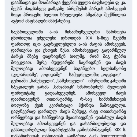
დაამზადა და მოამარაგა ქვეყნის ყველა ძაფსაღები ფ-კა.
მექან. ძაფსახვევ დაზგაზე აბრეშუმის პარკის ამოხვევის
ზოგი პროცესი ხელით სრულდება. ამჟამად შექმნილია
ავტომ. ძაფსაღები მანქანებიც.
საქართველოში ა-ის შინამრეწველური წარმოება
ცნობილია უძველესი დროიდან. XIX ს-მდე ჩვენში
ფართოდ იყო გავრცელებული ა-ის ძაფის ამოხვევის,
დართვისა და ქსოვის წესი. ამოსახვევად გადარჩეულ
პარკს მზეზე დაყრიდნენ ხოლმე, რომ შიგ ჭუპრი
მოეკლათ. მერე მდუღარეში ჩაყრიდნენ და ძაფს
შულოებად ამოახვევდნენ საგანგებო ხელსაწყოზე
(„ელართაშე“, „ოგიდაშე“ – სამეგრელოში; „ოგვადო“ –
გურიაში, „სამუხველი“, „სამუხოველი“ – იმერეთში; კახეთში
სპეციალურ ჯარას, „მანჯანიკს“ ხმარობდნენ). შულოებს
ფირფიტაზე გადაახვევდნენ, ამოხვეულ ძაფს
დაართავდნენ თითისტარზე, რ-საც სიმძიმისთვის
ბოლოზე ქვის კვირისტავი ჰქონდა წამოგებული.
ცალწვერად დართულ ძაფს შემდეგ ისევ თითისტარზე
ორწვერად და სამწვერად შეაძახავდნენ. დაძახულ ძაფს
შულოებად ამოახვევდნენ და დასარბილებლად და
გასათეთრებლად ნაცარტუტაში გამოხარშავდნენ. XIX ს.
დასაწყისიდან თანდათან გაიზარდა ა-ის ნედლეულის