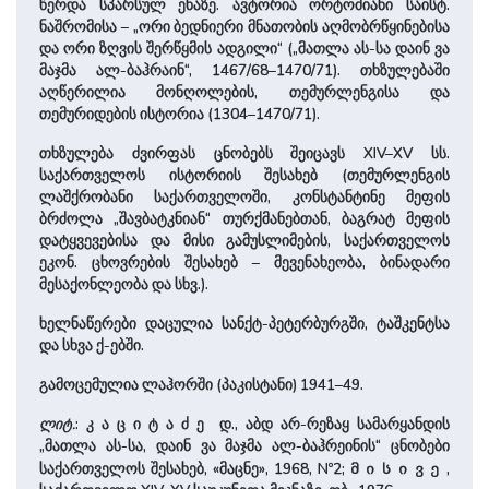
წერდა სპარსულ ენაზე. ავტორია ორტომიანი საისტ.
ნაშრომისა – „ორი ბედნიერი მნათობის აღმობრწყინებისა
და ორი ზღვის შერწყმის ადგილი“ („მათლა ას-სა დაინ ვა
მაჯმა ალ-ბაჰრაინ“, 1467/68–1470/71). თხზულებაში
აღწერილია მონღოლების, თემურლენგისა და
თემურიდების ისტორია (1304–1470/71).
თხზულება ძვირფას ცნობებს შეიცავს XIV–XV სს.
საქართველოს ისტორიის შესახებ (თემურლენგის
ლაშქრობანი საქართველოში, კონსტანტინე მეფის
ბრძოლა „შავბატკნიან“ თურქმანებთან, ბაგრატ მეფის
დატყვევებისა და მისი გამუსლიმების, საქართველოს
ეკონ. ცხოვრების შესახებ – მევენახეობა, ბინადარი
მესაქონლეობა და სხვ.).
ხელნაწერები დაცულია სანქტ-პეტერბურგში, ტაშკენტსა
და სხვა ქ-ებში.
გამოცემულია ლაჰორში (პაკისტანი) 1941–49.
ლიტ.
: კ ა ც ი ტ ა ძ ე დ., აბდ არ-რეზაყ სამარყანდის
„მათლა ას-სა, დაინ ვა მაჯმა ალ-ბაჰრეინის“ ცნობები
საქართველოს შესახებ, «მაცნე», 1968, Nº2;
,
მისივე