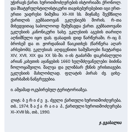
უჭირავს ქართ. ხუროთმოძღვრების ისტორიაში. ქრონოლ.
და მხატვრულსტილისტიკური თავისებურებებით იგი ერთ-
ერთი უადრესი ნიმუშია XII–XIII სს. მიჯნაზე შექმნილი
ქართლის გუმბათოვან ეკლესიებს შორის, რ-თა
მიხედვითაც სა­ბო­ლოოდ შემუშავდა ქართ. გუმბათოვანი
ეკლესიის კა­ნო­ნი­კუ­რი სახე. ეკლესიის აგების თარიღი
აღნიშნული იყო დას. ფასადის დიდ წარწერაში, რ-იც მ.
ბროსემ და თ. ჟორდანიამ წაიკითხეს (წარწერა აღარ
არსებობს). ეკლესიას აღდგენითი სამუშაოები ჩაუტარდა
XIV, XVII, XIX და XX სს-ში. ი-ის ტაძარში დაკრძა­ლული
არიან კა­ხე­თის აჯანყების 1660 ხელმძღვანელები: ბიძინა
ჩოლოყა­შვილი, შალვა და ელიზბარ ქსნის ერისთავები.
ეკლესიის მახლობ­ლად, ფლატის პირას ძვ. ციხე-
დარბაზის ნანგრევებია.
ი. ამჟამად ოკუპირებულ ტერიტორიაზეა.
ლიტ.
: ბ ე რ ი ძ ე ვ., ძველი ქართული ხუროთმოძღვრება,
თბ., 1974; ზ ა ქ ა ­ რ ა ი ა პ., ქართული ხუროთმოძღვრება
XI–XVIII სს., თბ., 1990.
ჯ. გვასალია