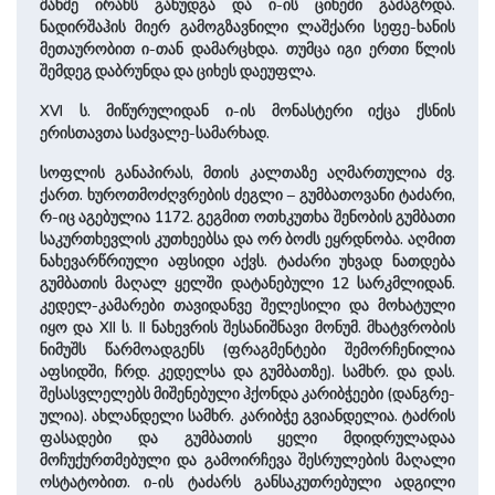
შანშე ირანს განუდგა და ი-ის ციხეში გამაგრდა.
ნადირშაჰის მიერ გამოგზავნილი ლაშქარი სეფე-ხანის
მეთაურობით ი-თან დამარცხდა. თუმცა იგი ერთი წლის
შემდეგ დაბრუნდა და ციხეს დაეუფლა.
XVI ს. მიწურულიდან ი-ის მონას­ტე­რი იქცა ქსნის
ერისთავთა საძვალე-სამარხად.
სოფლის განაპირას, მთის კალთა­ზე აღმართულია ძვ.
ქართ. ხუროთმოძღვრების ძეგლი – გუმბათოვანი ტა­ძა­რი,
რ-იც აგებულია 1172. გეგმით ოთხკუთხა შენობის გუმ­ბათი
საკურთხევლის კუთხეებსა და ორ ბოძს ეყრდნობა. აღმით
ნახევარწრიული აფსიდი აქვს. ტა­ძა­რი უხვად ნათდება
გუმბათის მაღალ ყელში დატანებული 12 სარკმლიდან.
კედელ-კამარები თავიდანვე შელესილი და მოხატული
იყო და XII ს. II ნახევრის შე­სა­ნი­შნა­ვი მონუმ. მხატვრობის
ნიმუშს წარმოადგენს (ფრაგმენტები შე­მორჩენილია
აფსიდში, ჩრდ. კედელსა და გუმბათზე). სამხრ. და დას.
შესასვლელებს მიშენე­ბული ჰქონდა კარიბჭეები (დანგრე­
ულია). ახლანდელი სამხრ. კარიბჭე გვიან­დელია. ტაძრის
ფასადები და გუმ­ბათის ყელი მდიდრულადაა
მოჩუქურთმებული და გამოირჩევა შესრულების მაღალი
ოსტატობით. ი-ის ტაძარს განსაკუთრებული ადგილი