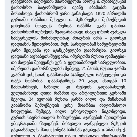
დაეჭირათ. იმერეთის მმართველმა პოლკ. ი. პუზირევსკიმ
ქაიხოსრო ბატონიშვილს ივანე აბაშიძის გაცემა
მოსთხოვა. ქაიხოსრომ უარი განაცხადა. 1820 აპრილში
გურიაში რაზმით შესული ი. პუზირევსკი შემოქმედის
ციხესთან მოკლეს. რუსთა რაზმმა უკან დაიხია.
ქაიხოსრომ თურქეთს შეაფარა თავი. იმავე დროს აჯანყდა
სამეგრელოს მოსახლეობაც მთავრის ძმის – გიორგი
დადიანის მეთაურობით. რუს. სარდლობამ სამეგრელოში
ჯარი შეიყვანა და აჯანყებულები დაამარცხა. გი­ორგი
დადიანი აფხაზეთს შეეფა­რა. იმე­რეთ­ში რუსთა და­მატე­ბი­
თი ძალები შეიყვანეს გენ. ა. ველიამინოვის სარდლობით.
იმერეთის დამორჩილების შემდეგ, 21 მაისს, რუსთა ჯარმა
კვარას ციხესთან დაამარცხა აჯანყებული რაჭველები და
რაჭა მოარბია. დააპატიმრეს 70 კაცი, მათგან 10
ჩამოახრჩვეს, ნაწილი კი რუსეთს გადაასახლეს.
ველიამინოვი დიდი რაზმით და არტილერიით გურიაში
შევიდა. 24 ივლისს რუსთა ჯარმა აიღო და მიწასთან
გაასწორა შემოქმედის ციხე, მოარბია ახლომახლო
სოფლები, შემდეგ აიღო გრიგოლეთი, ნიგოზდიდი,
გურიის საერისთავოს სიმაგრეები. აჯანყების მეთაურები
ემიგრაციაში წავიდნენ. მრა­ვა­ლი აჯანყებული რუსეთს
გადაასახლეს, მათი ქონება ხაზინას გადაეცა. ი. აბაშიძე, ქ.
გურიელი, ვ. ბაგრატიონი და დ. ერისთავი ემიგრაციაში