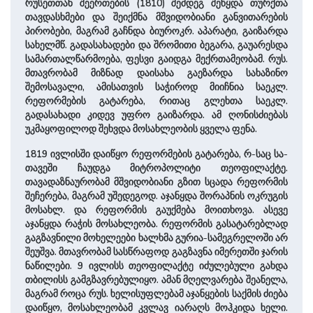
რუსეთთან შეერთების (1810) შემდეგ შეწყდა თურქთა
თავდასხმები და შეიქმნა მშვიდობიანი განვითარების
პირობები, მაგრამ გაჩნდა ბიუროკრ. აპარატი, გაი­ზარ­და
სა­ხელმწ. გადასახადები და შრომითი ბეგარა, გაუარესდა
სამართალწარმოება, ფესვი გაიდგა მექრთამეობამ. რუს.
მთავრობამ მიზნად დაისახა გაეზარდა სახაზინო
შემოსავალი, ამისათვის საჭიროდ მიიჩნია საეკლ.
რეფორმების გატარება, რი­თაც გლეხთა საეკლ.
გადასახადი კიდევ უფრო გაიზარდა. ამ ღონისძიებას
უკმაყოფილოდ შეხვდა მოსახლეობის ყველა ფენა.
1819 ივლისში დაიწყო რეფორმების გატარება, რ-საც სა­
თა­ვე­ში ჩაუდგა მიტროპოლიტი თეოფილაქტე.
თავადაზნაურობამ მშვიდობიანი გზით სცადა რეფორმის
შეჩერება, მაგრამ უშედეგოდ. აჯანყდა შორაპნის ოკრუგის
მოსახლ. და რეფორმის გაუქმება მოითხოვა. ასევე
აჯანყდა რაჭის მოსახლეობა. რეფორმის გასატარებლად
გაგზავნილი მო­ხე­ლე­ები ხალხმა გურია-სამეგრელოში არ
შეუშვა. მთავრობამ სასწრაფოდ გაგზავნა იმერეთ­ში ჯარის
ნაწილები. 9 ივლისს თეოფილაქტე იძულებული გახდა
თბილისს გამგზავრებულიყო. ამან მღელვარება შეანელა,
მაგრამ როცა რუს. ხელისუფლებამ აჯანყების საქმის ძიება
დაიწყო, მოსახლეობამ ­კვლავ იარაღს მოჰკიდა ხელი.