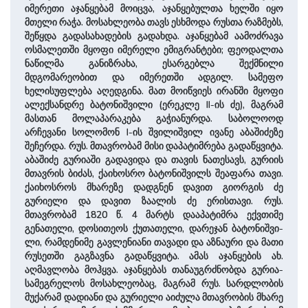
იმერეთი აჯანყებამ მოიცვა, აჯანყებულთა ხელში იყო
მთელი რაჭა. მოსახლეობა თავს ესხმოდა რუსთა რაზმებს,
შეწყდა გადასახადების გადახდა. აჯანყებამ აამოძრავა
ოსმალეთში მყო­ფი იმერელი ემიგ­რან­ტე­ბი; ფეოდალთა
ნაწილმა განიზრახა, ესარგებლა შექმნილი
მდგომარეობით და იმე­რეთ­ში ად­გილ. სამეფო
ხელისუფლება აღედგინა. მათ მოიწვიეს ირანში მყო­ფი
ალექსანდრე ბატონი­შვი­ლი (ერე­კლე II-ის ძე), მაგრამ
მასთან მოლაპარაკება გაჭიანურდა. სა­ბო­ლო­ოდ
არჩევანი სოლომონ I-ის ­შვი­ლიშვილ ივანე აბაშიძეზე
შეჩერდა. რუს. მთავრობამ მისი დაპატიმრება გადაწყვიტა.
აბაშიძე გურიაში გადავიდა და თავის ნათესავს, გურიის
მთავრის ბიძას, ქაიხოსრო ბატონიშვილს შეაფარა თავი.
ქაიხოსროს მხა­რეზე დადგნენ დავით გიორგის ძე
გურიელი და დავით ზაალის ძე ერისთავი. რუს.
მთავრობამ 1820 წ. 4 მარტს დააპატიმრა ექვთიმე
გენათელი, დოსითეოს ქუთათელი, დარეჯან ბატონი­შვი­
ლი, რამ­დენი­მე გავლენიანი თავადი და აზნა­უ­რი და მათი
რუსეთში გაგზავნა გადაწყვიტა. ამას აჯანყების ახ.
აღმავლობა მოჰყვა. აჯანყებას თანაუგრძნობდა გურია-
სამეგრელოს მოსახლეობაც, მაგრამ რუს. სარდლობის
მუქარამ დადიანი და გურიელი აიძულა მთავრობის მხარე