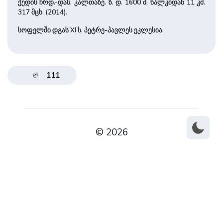
ქედის ჩრდ.-დას. კალ­თა­ზე. ზ. დ. 1600 მ, წალკიდან 11 კმ.
317 მცხ. (2014).
სოფელში დგას XI ს. პეტრე-პავლეს ეკლესია.
111
© 2026