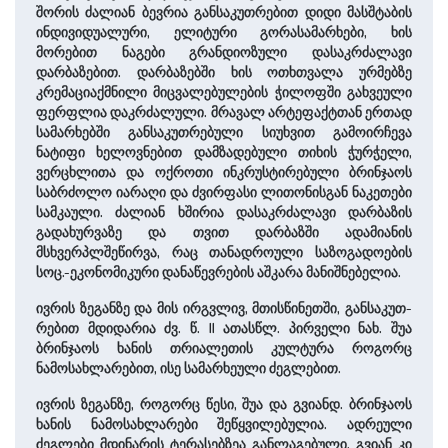
შორის ძალიან ბევრია განსაკუთრებით დიდი მასშტაბის
ინ­დი­ვი­დუ­ა­ლური, ელიტური გორასამარხები, ხის
მორებით ნაგები გრანდიოზული დასაკრძალავი
დარბაზებით. დარბაზებში ხის ოთხთვალა ურმებზე
კრემაციაქმნილი მიცვალებულების ჭილოფში გახვეული
ფერფლია დაკრძალული. მრავალ არტეფაქტთან ერთად
სამარხებში განსაკუთრებული სიუხვით გამოირჩევა
ნატიფი ხელოვნებით დამზადებული თი­ხის ჭურჭელი,
ვერცხლითა და ოქროთი ინკრუსტირებული ბრინჯაოს
საბრძოლო იარაღი და ძვირფასი ლითონისგან ნაკეთები
სამკაული. ძალიან ხშირია დასაკრძალავი დარბაზის
გადახურვაზე და თვით დარ­ბაზში ადამიანის
მსხვერპლშეწირვა, რაც თანადროული საზოგადოების
სოც.-ეკონომიკური დანაწევრების აშკარა მანიშნებელია.
ივრის ზეგანზე და მის ირგვლივ, მთისწინეთში, განსაკუთ­
რებით მდიდარია ძვ. წ. II ­ათასწლ. პირველი ნახ. შუა
ბრინჯაოს ხანის თრიალეთის კულტუ­რა როგორც
ნამოსახლარებით, ისე სამარხეული ძეგლებით.
ივრის ზეგანზე, როგორც წესი, შუა და გვიანდ. ბრინჯაოს
ხანის ნამოსახლარები შეწყვილებულია. ადრეული
ძეგლები მდინარის ტერა­სებზეა განლაგებული, გვიან კი