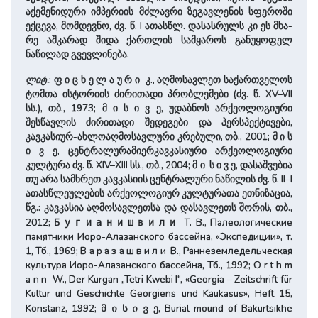
აქემენიდური იმპერიის ­მძლავრი ზეგავლენის სფე­რო­ში
ექცევა, მომდევნო, ძვ. წ. I ­ათასწლ. დასასრულს კი ეს მხა­
რე აშკარად შიდა ქართლის სამყაროს განუყოფელ
ნაწილად გვევლინება.
ლიტ.
: ფ ი ც ხ ე ­ლ ა უ რ ი კ., აღმოსავლეთ სა­ქარ­თვე­ლოს
ტომთა ისტორიის ძირითადი პრობლემები (ძვ. წ. XV–VII
სს.), თბ., 1973; მ ი ს ი ვ ე, უდაბნოს არქეოლოგიური
შესწავლის ძირითადი შედეგები და პერსპექტივები,
კავკასიურ-ახლოაღმოსავლური კრებული, თბ., 2001; მ ი ­ს
ი ვ ე, ცენტრალურამიერკავკასიური არქეოლოგიური
კულტურა ძვ. წ. XIV–XIII სს., თბ., 2004; მ ი ­ ს ი ვ ე, დასაშვებია
თუ არა სამხრეთ კავკასიის ცენ­ტრა­ლუ­რი ნაწილის ძვ. წ. II–I
ათასწლეულების არქეოლოგიურ კულტურათა ეთნიზაცია,
წგ.: კავკასია აღმოსავლეთსა და დასავლეთს შორის, თბ.,
2012;
Т. В., Палеологические
Бугианишвили
памятники Иоро-Алазанского бассейна, «Экспедиции», т.
1, Тб., 1969; В а р а з а ш в и л и В., Раннеземледельческая
культура Иоро-Алазанского бассейна, Тб., 1992; O r t h m
a n n W., Der Kurgan „Tetri Kwebi I“, «Georgia – Zeitschrift für
Kultur und Geschichte Georgiens und Kaukasus», Heft 15,
Konstanz, 1992;
ე, Burial mound of Bakurtsikhe
მისივ