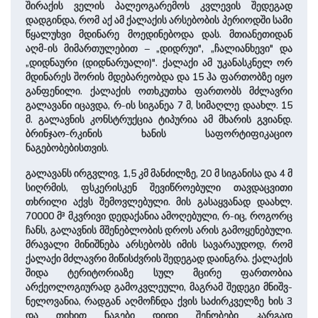
შირაქის ველის პალეოგარემოს კვლე­ვის შედეგად
დადგინდა, რომ აქ ამ ქალაქის არსებობის პერიოდში სამი
წყალუხვი მდინარე მოედინებოდა დას. მთიანეთიდან
აღმ-ის მიმართულებით – „დიდრუი", „ჩალიანხევი" და
„დიდნაური (დიდნარუალი)". ქალაქი ამ უკანასკნელ ორ
მდინარეს შორის მდებარეობდა და 15 ჰა ფართობზე იყო
განფენილი. ქალაქის ოთხკუთხა ფართობს ­მძლავრი
გალავანი იცავდა, რ-ის სიგანეა 7 მ, სიმაღლე დაახლ. 15
მ. გალავნის კონსტრუქცია ტიპურია ამ მხარის გვიანდ.
ბრინჯაო-რკინის ხანის საფორტიფიკაციო
ნაგებობებისთვის.
გალავანს ირგვლივ, 1,5 კმ მანძილზე, 20 მ სიგანისა და 4 მ
სიღრმის, ფსკერისკენ შევიწროებული თავდაცვითი
თხრილი აქვს შემოვლებული. მის გასაყვანად დაახლ.
70000 მ³ მკვრივი დედაქანია ამოღებული, რ-იც, როგორც
ჩანს, გალავნის მშენებლობის დროს არის გამოყენე­ბული.
მრა­ვალი მინიშნება არსებობს იმის სავარაუდოდ, რომ
ქალაქი ­მძლავრი მიწისძვრის შედეგად დაინგრა. ქალაქის
შიდა ტერიტორიაზე სულ მცი­რე ფართობია
არქეოლოგიურად გამოკვლეული, მაგრამ შედეგი მნიშვ­
ნე­ლო­ვა­ნია, რადგან აღმოჩნდა ქვის საძირკველზე ხის 3
და თი­ხით ნაგები დიდი შენობები კარგად