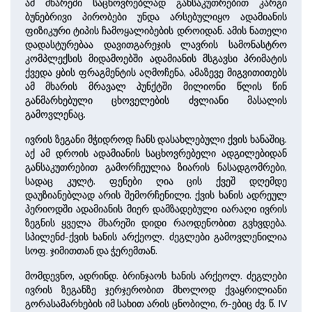
ამ მხა­რეში საცხოვრებლად განსაკუთრებით კარგი
ბუნებრივი პირობები უნდა არ­სე­ბუ­ლიყო ადამიანის
ფიზიკური ტიპის ჩამოყალიბების დროიდან. ამის ნათელი
დადასტურებაა დავითგარეჯის ლავრის სამონასტრო
კომპ­ლექ­სის მიდამოებში ადამიანის მსგავსი პრიმატის
ქვედა ყბის ფრაგმენტის აღმოჩენა, ამაზევე მიგვითითებს
ამ მხარის მრავალ პუნქტში მილიონი წლის წინ
განმარხებული ცხოველების ძვლიანი მასალის
გამოვლენაც.
ივრის ზეგანი მჭიდროდ ჩანს დასახლებული ქვის ხანაშიც.
აქ ამ დროის ადამიანის საცხოვრებელი ადგილებიდან
განსაკუთრებით გამორჩეულია ზიარის ნასადგომრები,
სადაც კულტ. ფენები ღია ცის ქვეშ დღემდე
დაუზიანებლად არის შემორჩენილი. ქვის ხანის ადრეულ
პერიოდში ადამიანის მიერ დამზადებული იარაღი ივრის
ზეგნის ყველა მხა­რეში დიდი რაოდენობით გვხვდე­ბა.
სპილენძ-ქვის ხანის არქეოლ. ძეგლები გამოვლენილია
სოფ. ჯიმითთან და ჭერემთან.
მომდევნო, ადრინდ. ბრინჯაოს ხანის არქეოლ. ძეგლები
ივრის ზეგანზე ჯერჯერობით მხო­ლოდ ქვაყრილიანი
გორასამარხების იმ სა­ხით არის ცნობილი, რ-ებიც ძვ. წ. IV