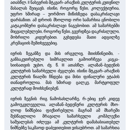
­ათასწლ. II ნახევრის მტკვარ-არაქსის კულტურის კუთვნილ
მასალას შეიცავს. ისინი, როგორც წესი, კოლექტიურია,
უფრო ხში­რად – უორმოო მიწისზედა დასაკრძალავი
დარბაზით. ამ დროის მხო­ლოდ ორი სამარხია ცნობილი
კატაკომბური დასაკრძალავი ნაგებობით. ამ სამარხებში
მიცვალებულები, როგორც წესი, გვერდზეა დაკრძალული,
მოხრილი კიდურებით. გვხვდება მათი ად­გილ­ზე
კრემაციის შემთხვევებიც.
ივრის ზეგანზე და მის ­ირგვლივ, მთისწინეთში, ­
განსაკუთრებული სი­მ­რავლით გამოირჩევა კავკა­
სიისათვის უცხო, ძვ. წ. III ­ათასწლ. ალაზან-ბედენის
კულტურის სამარხეული ძეგლები. ისინი ­მტკვარ-არაქსის
კულტურის წიაღში ჩნდება და მისი ფინალური ეტაპის
თანადროულია. მას ხში­რად ცალკე, მარტყოფულ
კულტურად მოიხსენიებენ.
ივრის ზეგნის რიგ ნამოსახლარზე, რ-ებიც ჯერ კიდევ
გამოუკვლეველია, ალაზან-ბედენური კულტურის მხო­
ლოდ ნიშნებია ფიქსირებული. მაგრამ ამ მხა­რეში
შესწავლილი მრა­ვა­ლი სამარხეული კომპ­ლექ­სი
საშუალებას იძლევა ამ კულტურის დამახასიათებელ
ნიშნებზე საკმაოდ დაბეჯითებით ვისაუბროთ. ამ სამარხთა