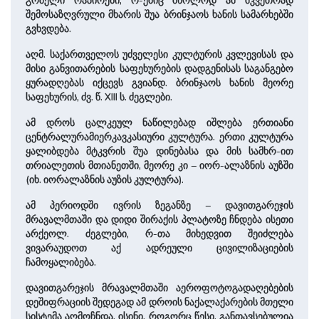
გრძელი რაპირები, რ-ებიც მხო­ლოდ ამ მკვეთრად
შემოსაზღვრული მხარის შუა ბრინჯაოს ხანის სამარხებში
გვხვდე­ბა.
აღმ. სა­ქარ­თვე­ლოს უძველესი კულტურის კვლე­ვი­სას და
მისი განვითარების საფეხურების დადგენისას საგანგებო
ყურადღებას იქცევს გვიანდ. ბრინჯაოს ხანის მეორე
საფეხურის, ძვ. წ. XIII ს. ძეგლები.
ამ დროს ცალკეულ ნაწილებად იშლება ერთიანი
ცენტრალურამიერკავკასიური კულტურა. ერთი კულტურა
ყალიბდება მტკვრის შუა დინებასა და მის სამხრ-ით
თრიალეთის მთიანეთში, მეორე კი – იორ-ალაზნის აუზში
(იხ. იორალაზნის აუზის კულტურა).
ამ პერიოდში ივრის ზეგანზე – დავითგარეჯის
მრავალმთაში და დიდი შირაქის პლატოზე ჩნდება ისეთი
არქეოლ. ძეგლები, რ-თა მიხედვით შეიძლება
ვივარაუდოთ აქ ადრეული ცივილიზაციების
ჩამოყალიბება.
დავითგარეჯის ­მრავალმთაში აეროფოტოგადაღებების
დეშიფრაციის შედეგად ამ დროის ნაქალაქარების მთელი
სისტემა აღმოჩნდა. ისინი, როგორც წესი, განთავსებულია