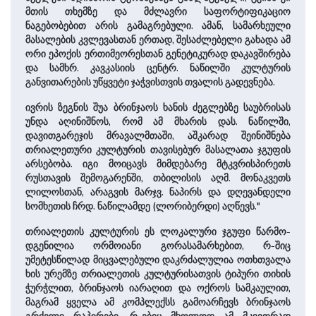
მთის თხემზე და ­მძლავრი საფორტიფიკაციო
ნაგებობებით არის გამაგრებული. ამან, სამარხეული
მასალების კვლე­ვასთან ერთად, შესაძლებელი გახადა ამ
ორი ეპოქის ერთიმეორესთან გენეტიკურად დაკავშირება
და სამხრ. კავკასიის ­ცენტრ. ნაწილში კულტურის
განვითარების უწყვეტი ჯაჭვისთვის თვალის გადევნება.
ივრის ზეგნის შუა ბრინჯაოს ხანის ძეგლებზე საუბრისას
უნდა აღინიშნოს, რომ ამ მხარის დას. ნაწილში,
დავითგარეჯის მრავალმთაში, აშკარად შეინიშნება
თრიალეთური კულტურის თავი­სებურ მასალათა ჯგუფის
არსებობა. იგი მოიცავს მიმდებარე მტკვრისპირეთს
რუსთავის შემოგარენში, თბილისის აღმ. მო­ნაკვეთს
ლილოსთან, არაგვის ­მარჯვ. ნაპირს და დღევანდელი
სომხეთის ჩრდ. ნაწილამდე (ლორიბერდი) აღწევს."
თრიალეთის კულტურის ეს ლო­კა­ლუ­რი ჯგუფი წარ­მო­
დგე­ნილია ორმოიანი გორასამარხებით, რ-შიც
უმეტესწილად მიცვალებული დაკრძალულია ოთხთვალა
ხის ურემზე თრიალეთის კულტურისათვის ტიპური თი­ხის
ჭურჭლით, ბრინჯაოს იარაღით და ოქროს სამკაულით,
მაგრამ ყველა ამ კომპლექსს გამოარჩევს ბრინჯაოს