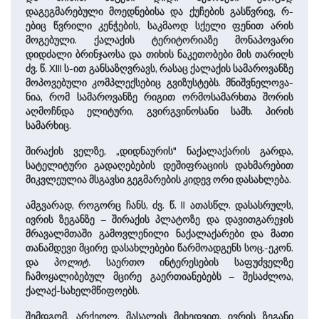
დაგეგმარებული მოედნებისა და ქუჩების გასწვრივ, რ-
ებიც წვრილი კენჭების, საკმაოდ სქელი ფენით არის
მოგებული. ქალაქის ტერიტორიაზე მონაპოვარი
დიდძალი ბრინჯაოსა და თი­ხის ნაკეთობები მის თარიღს
ძვ. წ. XIII ს-ით განსაზღვრავს, რასაც ქალაქის სამაროვანზე
მო­პო­ვე­ბული კომპლექსებიც გვიზუსტებს. მნიშვ­ნე­ლო­ვა­
ნია, რომ სამაროვანზე რიგით ორმოსამარხთა შორის
აღმოჩნდა ელიტური, გვირგვინოსანი სამხ. პირის
სამარხიც.
შირაქის ველზე, „დიდნაურის" ნაქალაქარის გარდა,
სატელიტური გადაღებების დეშიფრაციის დახმარებით
მიკვლეულია მსგავსი გეგმარების კიდევ ორი დასახლება.
ამგვარად, როგორც ჩანს, ძვ. წ. II ­ათასწლ. დასასრულს,
ივრის ზეგანზე – შირაქის პლატოზე და დავითგარეჯის
მრავალმთაში გამოვლენილი ნაქალაქარები და მათი
თანამდევი მცი­რე დასახლებები წარმოადგენს სო­ც.-ეკონ.
და პო
ლიტ.
საერთო ინტერესების საფუძველზე
ჩამოყალიბებულ მცირე გაერთიანებებს – შესაძლოა,
ქალაქ-სა­ხელ­მწი­ფოებს.
შემდგომ, არქეოლ. მასალის მიხედვით, ივრის ზეგანი