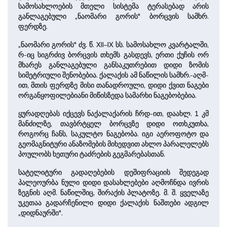
სამოსახლოების მთელი სისტემა ტერასებად არის
განლაგებული „ნაომარი გორის" ბორცვის სამხრ.
ფერდზე.
„ნაომარი გორის" ძვ. წ. XII–IX სს. სამოსახლო კვარტალში,
რ-იც სიგრძივ ბორცვის თხემს გასდევს, ერთი ქუჩის ორ
მხა­რეს განლაგებული განსაკუთრებით დიდი ზომის
სიმეტრიული შენობებია. ქალაქის ამ ნაწილის სამხრ.-აღმ-
ით, მთის ფერდზე მისი თანადროული, დიდი ქვით ნაგები
ორგანყოფილებიანი მიწისზედა სამარხი ნაგებობებია.
ყურადღებას იქცევს ნაქალაქარის ჩრდ-ით, დაახლ. 1 კმ
მანძილზე, თავბრტყელ ბორცვზე დიდი ოთხკუთხა,
როგორც ჩანს, საკულტო ნაგებობა. იგი აეროფოტო და
გეომაგნიტური ანაზომების მიხედვით ახლო პარალელებს
პოულობს ხეთური ტაძრების გეგმარებასთან.
სატელიტური გადაღებების დეშიფრაციის შედეგად
პალეოურბა­­ ნული დიდი დასახლებები აღმოჩნდა ივრის
ზეგნის აღმ. ნა­წილშიც, შირაქის პლატოზე. მ. შ. ყველაზე
უკეთაა გადარჩენილი დიდი ქალაქის ნაშთები ადგილ
„დიდნაურში".