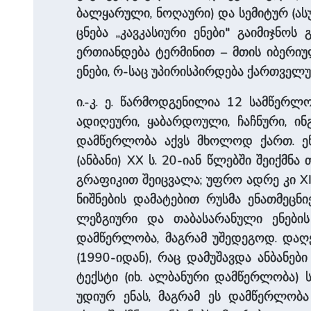
ბალყარული, ნოღაური) და სემიტურ (ასურ
ცნება „კავკასიური ენები" გაიმიჯნოს
ერთიანდება ტერმინით – მთის იბერიულ
ენები, რ-საც უპირისპირდება ქართველურ
ი.-კ. ე. წარ­მო­დგე­ნი­ლია 12 სამწ
ადიღეური, ყაბარდოული, ჩაჩ­ნური, ინ
დამწერლობა აქვს მხოლოდ ქართ. ენ
(ანბანი) XX ს. 20-იან წლებში შეიქმ
გრაფიკით შე­ი­ცვა­ლა; უფრო ადრე კი X
ნიშნების დამატებით რუსმა ენათმეცნი
ლეზგიური და თაბასარანული ენების 
დამწერლობა, მაგრამ უშედეგოდ. დაღეს
(1990-იდან), რაც დამუშავდა ანბანე
ტექსტი (იხ. ალბანური დამწერლობა) ს
უდიურ ენას, მაგრამ ეს დამ­წერლობა