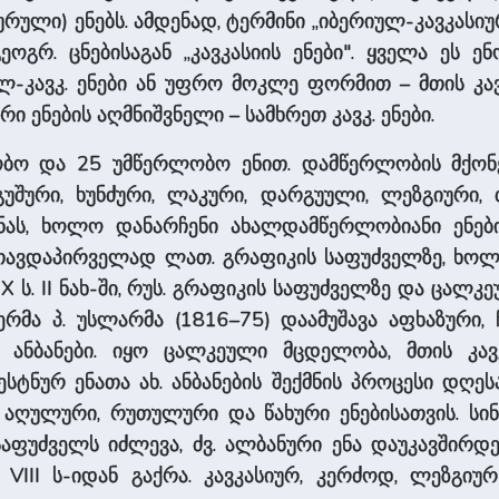
ული) ენებს. ამდენად, ტერმინი „იბერიულ-კავკასიურ
 გეოგრ. ცნებისაგან „კავკასიის ენები". ყველა ეს 
-კავკ. ენები ან უფრო მოკლე ფორმით – მთის კავკ
ი ენების აღმნიშვნელი – სამხრეთ კავკ. ენები.
ერლობო და 25 უმწერლობო ენით. დამწერლობის მქონე 
გუშური, ხუნძური, ლა­კური, დარგუული, ლეზგიური,
ას, ხოლო დანარჩენი ახალდამწერლობიანი ენებ
ნა თავდაპირველად ლათ. გრაფიკის საფუძველზე, ხო
IX ს. II ნახ-ში, რუს. გრაფიკის საფუძველზე და ცა
ერმა პ. უსლარმა (1816–75) დაამუშავა აფხაზური, 
ანბანები. იყო ცალკეული მცდელობა, მთის კავკ.
ტნურ ენათა ახ. ანბანების შე­ქმნის პროცესი დღეს
ბი აღულური, რუთულური და წახური ენებისათვის. ს
აფუძველს იძლე­ვა, ძვ. ალბანური ენა დაუკავშირდ
 VIII ს-იდან გაქრა. კავკასიურ, კერძოდ, ლეზგ