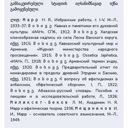
განსაკუთრებული სტადიის აღსანიშნავად იქნა
გამოყენებული.
ლიტ.
:
Н. Я., Избранные работы, т. I–V, М.–Л.,
Марр
1933–37;
Кавказ и памятники его духовной
მისივე
культуры. «ИАН», СПб., 1912;
ე, Халдская
მისივ
клинообразная надпись из села Леска Ванского округа,
იქვე, 1915;
ე, Кавказский культурный мир и
მისივ
Армения, «Журнал министерства народного
просвещения», 1915;
ე, Ossetica Japhetica,
მისივ
«ИАН», П., 1918;
ე, Армянский термин ачдау,
მისივ
იქვე, 1920;
ე, Предварительный отчет по
მისივ
командировке в пределы древней Этрурии и Баскию,
იქვე, 1921;
ე, К вопросу об яфетидизмах в
მისივ
албанском, «Яфетический сборник», I, П., 1922;
ე, Абхазско-русский словарь. Пособие к
მისივ
лекциям и в исследовательской работе, Л., 1926;
Л. М., Академик Н. Я.
Меликсет-Беков
Марр и яфетическая теория, 1936;
И.
Мещанинов
И., Марр – основатель советского языкознания, М.–Л.,
1949.