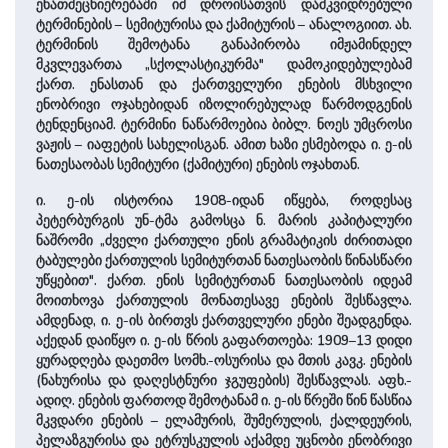
ენათმეცნიერებაში იმ დროისათვის დამკვიდრებული
ტერმინების – სემიტურისა და ქამიტურის – ანალოგიით. ახ.
ტერმინის შემოტანა განაპირობა იმჟამინდელ
მკვლევართა „სქოლასტიკურმა" დამოკიდებულებამ
ქართ. ენასთან და ქართველური ენების მსხვილი
ენობრივი ოჯახებიდან იზოლირებულად წარმოდგენის
ტენდენციამ. ტერმინი ნაწარმოებია ბიბლ. ნოეს უმცროსი
ვაჟის – იაფეტის სახელისგან. ამით ხაზი ესმებოდა ი. ე-ის
ნათესაობას სემიტური (ქამიტური) ენების ოჯახთან.
ი. ე-ის ისტორია 1908-იდან იწყება, როდესაც
პეტერბურგის უნ-ტმა გამოსცა ნ. მარის კაპიტალური
ნაშრომი „ძველი ქართული ენის გრამატიკის ძირითადი
ტაბულები ქართულის სემიტურთან ნათესაობის წინასწარი
უწყებით". ქართ. ენის სემიტურთან ნათესაობის იდეამ
მოითხოვა ქართულის მონათესავე ენების შესწავლა.
ამდენად, ი. ე-ის ბირთვს ქართველური ენები შეადგენდა.
აქედან დაიწყო ი. ე-ის წრის გაფართოება: 1909–13 დიდი
ყურადღება დაეთმო სომხ.-ოსურისა და მთის კავკ. ენების
(ნახურისა და დაღესტნური ჯგუფების) შესწავლას. აფხ.-
ადიღ. ენების ფართოდ შემოტანამ ი. ე-ის წრეში წინ წასწია
მკვდარი ენების – ელამურის, შუმერულის, ქალდეურის,
პელაზგურისა და ეტრუსკულის აქამდე უცნობი ენობრივი