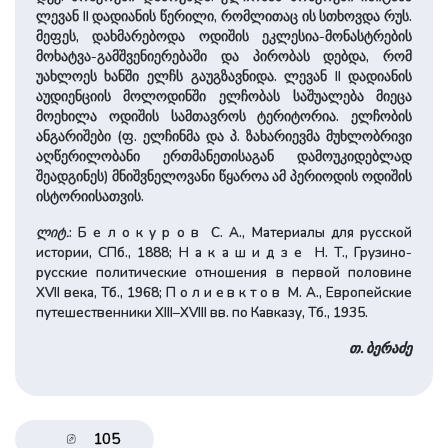
ლევან II დადიანის წერილი, რომლითაც ის სთხოვდა რუს.
მეფეს, დახმარებოდა ოდიშის ეკლესია-მონასტრების
მოხატვა-გამშვენიერებაში და პირობას დებდა, რომ
უახლოეს ხანში ელჩს გაუგზავნიდა. ლევან II დადიანის
აუდიენციის მოლოდინში ელჩობას საშუალება მიეცა
მოეხილა ოდიშის სამთავროს ტერიტორია. ელჩობის
ანგარიშები (ფ. ელჩინმა და პ. ზახარიევმა მუხლობრივი
აღწერილობანი ერთმანეთისაგან დამოუკიდებლად
შეადგინეს) მნიშვნელოვანი წყაროა ამ პერიოდის ოდიშის
ისტორიისათვის.
ლიტ.
: Б е л о к у р о в С. А., Материалы для русской
истории, СПб., 1888; Н а к а ш и д з е Н. Т., Грузино-
русские политические отношения в первой половине
XVII века, Тб., 1968; П о л и е в к т о в М. А., Европейские
путешественники XIII–XVIII вв. по Кавказу, Тб., 1935.
თ. ბერაძე
105