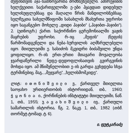
მეფისთვის აჯა-სათხოვართა მომხსენებელი. ამირეჯიბის
ხელქვეითი. საქართველოში ე-ები ჰყავდათ დიდებულ
ხელისუფლებსაც და მაღალი წრის მანდილოსნებსაც.
სელჩუკთა სახელმწიფოში სასახლის მსახურთა უფროსი
იყო საგანგებო მოხელე „დიდი ჰაჯიბი” („ჰაჯიბთ-ჰაჯიბი”).
2. (ეთნოგრ.) ქართ. საქორწინო ცერემონიალში ვაჟის
მაყრების უფროსი, რ-იც „მეფის” (ნეფის)
წარმომადგენელი და ნება-სურვილის აღმსრულებელი
იყო. მთიულეთში ე. სასიძოს მკვიდრი ბიძაშვილი უნდა
ყოფილიყო, რ-ის ერთ-ერთი მთავარი მოვალეობა
ჯვარდაწერილი ნეფე-დედოფლისათვის გვირგვინის
მოხდა იყო. ამ მნიშვნელობით ე-ის გარდა გვხვდება სხვა
ტერმინებიც. მაგ., „მეჯვარე”, „ხელისმომკიდე”.
ლიტ.
:
ვ., ქართველ მთიელთა
ითონიშვილი
საოჯახო ურთიერთობის ისტორიიდან, თბ., 1960;
ი., ქორწინების ინსტიტუტი მთიულეთში, ნაწ.
ჭყონია
1, თბ., 1955;
ივ., ქართული
ჯავახიშვილი
სამართლის ისტორია, წგ. 2, ნაკვ. 1, თბ., 1982 (
თხზ.
თორმეტ ტომად, ტ. 6).
ი. ფუტკარაძე