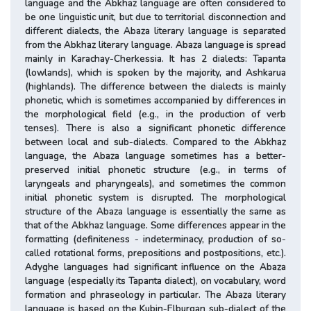
language and the Abkhaz language are often considered to
be one linguistic unit, but due to territorial disconnection and
different dialects, the Abaza literary language is separated
from the Abkhaz literary language. Abaza language is spread
mainly in Karachay-Cherkessia. It has 2 dialects: Tapanta
(lowlands), which is spoken by the majority, and Ashkarua
(highlands). The difference between the dialects is mainly
phonetic, which is sometimes accompanied by differences in
the morphological field (e.g., in the production of verb
tenses). There is also a significant phonetic difference
between local and sub-dialects. Compared to the Abkhaz
language, the Abaza language sometimes has a better-
preserved initial phonetic structure (e.g., in terms of
laryngeals and pharyngeals), and sometimes the common
initial phonetic system is disrupted. The morphological
structure of the Abaza language is essentially the same as
that of the Abkhaz language. Some differences appear in the
formatting (definiteness - indeterminacy, production of so-
called rotational forms, prepositions and postpositions, etc.).
Adyghe languages had significant influence on the Abaza
language (especially its Tapanta dialect), on vocabulary, word
formation and phraseology in particular. The Abaza literary
language is based on the Kubin-Elburgan sub-dialect of the