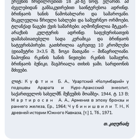
ერევნის ჩრდილოეთით 18 კმ-ზე სოფ. ელარში. ამ
ძეგლებიდან განსაკუთრებით საინტერესოა ადრინდ.
ბრინჯაოს ხანის ნამოსახლარი და სამაროვანი.
მიკვლეულია წრიული სახლები და სამეურნეო ორმოები,
ტლანქად ნაგები ქვის სამარხები; აღმოჩენილია მტკვარ-
არაქსის კულტურის ადრინდ. საფეხურისათვის
დამახასიათებელი სადა კერამიკა და ბრინჯაოს
სატევრისპირები. გათხრილია აგრეთვე 10 კრომლეხი
(დიამეტრი 3×3,5 მ), ზოგი მათგანი – მიწაყრილიანი.
ნაპოვნია რკინის ხანის ნივთები: რკინის სამაჯური,
ბრინჯაოს ბუნიკი, შავპრიალა თიხის ჯამი, სარდიონის
მძივები.
ლიტ
.: К у ф т и н Б. А., Урартский «Колумбарий» у
подошвы Арарата и Куро-Араксский энеолит,
საქართველოს სახელმწ. მუზეუმის მოამბე», 1944, ტ. 13 В;
М а р т и р о с я н А. А., Армения в эпоху бронзы и
раннего железа, Ер., 1964; Ч у б и н и ш в и л и Т. Н., К
древней истории Южного Кавказа, [т.] 1, Тб., 1971.
თ. კიღურაძე