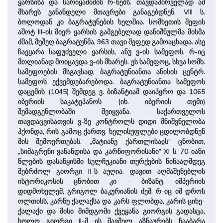
ყარსისა და სარიყამიშის რ-ნებს. თავდაპირველად ამ
მხარეს ვანანდელი მთავრები განაგებდნენ, VIII ს.
ბოლოდან კი ბაგრატუნების ხელშია. სომხეთის მეფის
აშოტ III-ის მიერ ყარსის გამგებელად დანიშნულმა მისმა
ძმამ, მუშეღ ბაგრატუნმა, 963 თავი მეფედ გამოაცხადა. ასე
ჩაეყარა საფუძველი ყარსის, ანუ ვ-ის სამეფოს, რ-იც
მთლიანად მოიცავდა ვ-ის მხარეს. ეს სამეფოც, სხვა სომხ.
სამეფოების მსგავსად, ბაგრატუნიანთა ანისის ცენტრ.
სამეფოს ექვემდებარებოდა. ბაგრატუნიანთა სამეფოს
დაცემის (1045) შემდეგ ვ. ბიზანტიამ დაიპყრო და 1065
იბერიის საკატეპანოს (იხ. იბერიის თემი)
შემადგენლობაში შეიყვანა. საქართველოს
თავდაცვისათვის ვ-ზე კონტროლს დიდი მნიშვნელობა
ჰქონდა, რის გამოც ქართვ. ხელისუფლები ცდილობდნენ
მის შემოერთებას. „მატიანე ქართლისაჲს” ცნობით,
„სიმაგრენი ვანანდისა და კარნიფორისანი” XI ს. 70-იანი
წლების დასაწყისში სელჩუკიანი თურქების წინააღმდეგ
მებრძოლ გიორგი II-ს აუღია. დავით აღმაშენებლის
ისტორიკოსის ცნობით კი – ბიზანტ. იმპერიის
დიდმოხელემ, გრიგოლ ბაკურიანის ძემ, რ-იც იმ დროს
ოლთისს, კარნუ ქალაქსა და კარს ფლობდა, კარის ციხე-
ქალაქი და მისი მიმდგომი ქვეყანა გიორგის გადასცა,
ხოლო გიორგი II-მ ის შავშელ აზნაურებს ჩააბარა