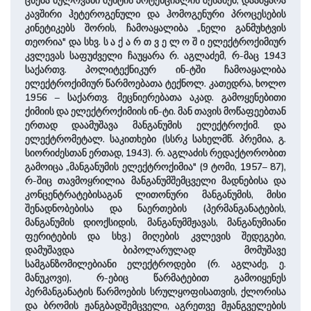
ცნება ნულოვანი მუხტის პოტენციალის შესახებ, დაამყარა
კავშირი ჰეტეროგენული და ჰომოგენური პროცესების
კინეტიკებს შორის, ჩამოაყალიბა „ნელი განმუხტვის
თეორია" და სხვ. ს ა ქ ა რ თ ვ ე ლ ო შ ი ელექტროქიმიურ
კვლევას საფუძველი ჩაუყარა რ. აგლაძემ, რ-მაც 1943
საქართვ. პოლიტექნიკურ ინ-ტში ჩამოაყალიბა
ელექტროქიმიურ წარმოებათა ტექნოლ. კათედრა, ხოლო
1956 – საქართვ. მეცნიერებათა აკად. გამოყენებითი
ქიმიის და ელექტროქიმიის ინ-ტი. მან თავის მოწაფეებთან
ერთად დაამუშავა მანგანუმის ელექტროქიმ. და
ელექტრომეტალ. საკითხები (სსრკ სახელმწ. პრემია, გ.
სიორიძესთან ერთად, 1943). რ. აგლაძის რედაქტორობით
გამოიცა „მანგანუმის ელექტროქიმია" (9 ტომი, 1957– 87),
რ-შიც თავმოყრილია მანგანუმშემცველი მადნებისა და
კონცენტრატებისაგან ლითონური მანგანუმის, მისი
შენადნობებისა და ნაერთების (პერმანგანატების,
მანგანუმის დიოქსიდის, მანგანუმმჟავას, მანგანუმიანი
ფერიტების და სხვ.) მიღების კვლევის შედეგები,
დამუშავდა ბიპოლარულად მომუშავე
სამგანზომილებიანი ელექტროდები (რ. აგლაძე, ე.
მანუკოვი), რ-ებიც წარმატებით გამოიყენეს
პერმანგანატის წარმოების სრულყოფისათვის, ქლორისა
და ბრომის ჟანგბადშემცველი, აგრეთვე მჟანგველების