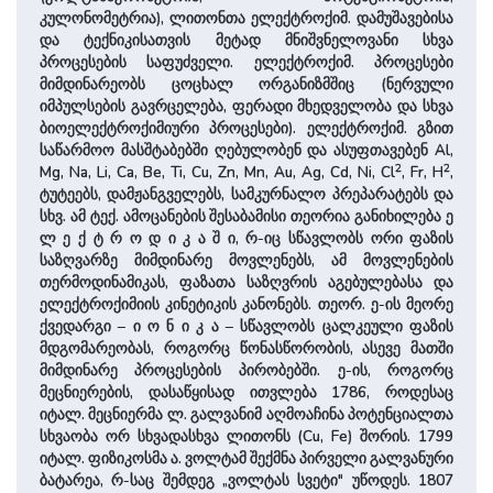
კულონომეტრია), ლითონთა ელექტროქიმ. დამუშავებისა
და ტექნიკისათვის მეტად მნიშვნელოვანი სხვა
პროცესების საფუძველი. ელექტროქიმ. პროცესები
მიმდინარეობს ცოცხალ ორგანიზმშიც (ნერვული
იმპულსების გავრცელება, ფერადი მხედველობა და სხვა
ბიოელექტროქიმიური პროცესები). ელექტროქიმ. გზით
საწარმოო მასშტაბებში ღებულობენ და ასუფთავებენ Al,
2
2
Mg, Na, Li, Ca, Be, Ti, Cu, Zn, Mn, Au, Ag, Cd, Ni, Cl
, Fr, H
,
ტუტეებს, დამჟანგველებს, სამკურნალო პრეპარატებს და
სხვ. ამ ტექ. ამოცანების შესაბამისი თეორია განიხილება ე
ლ ე ქ ტ რ ო დ ი კ ა შ ი, რ-იც სწავლობს ორი ფაზის
საზღვარზე მიმდინარე მოვლენებს, ამ მოვლენების
თერმოდინამიკას, ფაზათა საზღვრის აგებულებასა და
ელექტროქიმიის კინეტიკის კანონებს. თეორ. ე-ის მეორე
ქვედარგი – ი ო ნ ი კ ა – სწავლობს ცალკეული ფაზის
მდგომარეობას, როგორც წონასწორობის, ასევე მათში
მიმდინარე პროცესების პირობებში. ე-ის, როგორც
მეცნიერების, დასაწყისად ითვლება 1786, როდესაც
იტალ. მეცნიერმა ლ. გალვანიმ აღმოაჩინა პოტენციალთა
სხვაობა ორ სხვადასხვა ლითონს (Cu, Fe) შორის. 1799
იტალ. ფიზიკოსმა ა. ვოლტამ შექმნა პირველი გალვანური
ბატარეა, რ-საც შემდეგ „ვოლტას სვეტი" უწოდეს. 1807