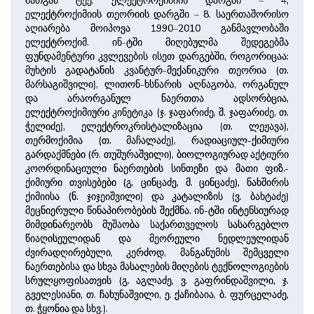
მათგან ტექ. ელექტროქიმიის დარგში – 4,
ელექტროქიმიის თეორიის დარგში – 8. საერთაშორისო
აღიარება მოიპოვა 1990–2010 განმავლობაში
ელექტროქიმ. ინ-ტში მიღებულმა შედეგებმა
ფუნდამენტური კვლევების ისეთ დარგებში, როგორიცაა:
მუხტის გადატანის კვანტურ-მექანიკური თეორია (თ.
მარსაგიშვილი), ლითონ-ხსნარის აღნაგობა, ორგანულ
და არაორგანულ ნაერთთა ადსორბცია,
ელექტროქიმიური კინეტიკა (ჯ. ჯაფარიძე, შ. ჯაფარიძე, თ.
ჭელიძე), ელექტროკრისტალიზაცია (თ. ლეჟავა),
თერმოქიმია (თ. მაჩალაძე), რადიაციულ-ქიმიური
გარდაქმნები (რ. თუშურაშვილი), ბიოლოგიურად აქტიური
კოორდინაციული ნაერთების სინთეზი და მათი ფიზ.-
ქიმიური თვისებები (გ. ცინცაძე, მ. ცინცაძე), ნახშირის
ქიმიისა (ნ. ჯიჯეიშვილი) და კატალიზის (ვ. ბახტაძე)
მეცნიერული წინაპირობების შექმნა. ინ-ტში ინტენსიურად
მიმდინარეობს მუშაობა საქართველოს სასარგებლო
წიაღისეულიდან და მეორეული ნედლეულიდან
ძვირადღირებული, კერძოდ, მანგანუმის შემცველი
ნაერთებისა და სხვა მასალების მიღების ტექნოლოგიების
სრულყოფისათვის (გ. აგლაძე, ვ. გაფრინდაშვილი, ჯ.
გველესიანი, თ. ჩახუნაშვილი, ე. ქაჩიბაია, ბ. ფურცელაძე,
თ. ჭყონია და სხვ.).