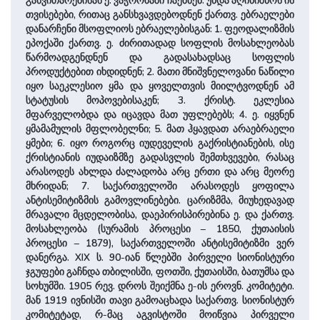
განვითარებისას ე. ვაჭრობაში ჩაებნენ. უნდა აღინიშნოს ის
თვისებები, რითაც განსხვავდებოდნენ ქართვ. ებრაელები
დანარჩენი მსოფლიოს ებრაელებისგან: 1. ფეოდალიზმის
ეპოქაში ქართვ. ე. ძირითადად სოფლის მოსახლეობას
წარმოადგენდნენ და გადასახადსაც სოფლის
პროდუქტებით იხდიდნენ; 2. მათი მნიშვნელოვანი ნაწილი
იყო საეკლესიო ყმა და ყოველთვის მიილტვოდნენ ამ
სტატუსის მოპოვებისაკენ; 3. ქრისტ. ეკლესია
მფარველობდა და იცავდა მათ უფლებებს; 4. ე. იყვნენ
ყმამამულის მფლობელნი; 5. მათ ჰყავდათ არაებრაელი
ყმები; 6. იყო როგორც იუდეველის გაქრისტიანების, ისე
ქრისტიანის იუდაიზმზე გადასვლის შემთხვევები, რასაც
არასოდეს ახლდა ძალადობა არც ერთი და არც მეორე
მხრიდან; 7. საქართველოში არასოდეს ყოფილა
ანტისემიტიზმის გამოვლინებები. ცარიზმმა, მიუხედავად
მრავალი მცდელობისა, დაეპირისპირებინა ე. და ქართვ.
მოსახლეობა (სურამის პროცესი – 1850, ქუთაისის
პროცესი – 1879), საქართველოში ანტისემიტიზმი ვერ
დანერგა. XIX ს. 90-იან წლებში პირველი სიონისტური
ჯგუფები გაჩნდა თბილისში, ფოთში, ქუთაისში, ბათუმსა და
სოხუმში. 1905 რევ. დროს შეიქმნა ე-ის ეროვნ. კომიტეტი.
მან 1919 ივნისში თავი გამოაცხადა საქართვ. სიონისტურ
კომიტეტად, რ-მაც აგვისტოში მოიწვია პირველი