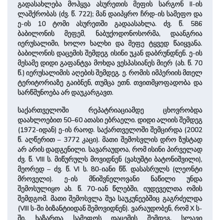
გადასახლება მოჰყვა ასურეთის მეფის სარგონ II-ის
ლაშქრობას (ძვ. წ. 722); მან დაიპყრო ჩრდ-ის სამეფო და
ე-ის 10 ტომი ასურეთში გადაასახლა. ძვ. წ. 586
ბაბილონის მეფემ, ნაბუქოდონოსორმა, დაანგრია
იერუსალიმი, ხოლო ხალხი და მეფე ტყვედ წაიყვანა.
ბაბილონის დაცემის შემდეგ ისინი უკან დაბრუნდნენ. ე-ის
მესამე დიდი გაფანტვა მოხდა ვესპასიანეს მიერ (ახ. წ. 70
წ.) იერუსალიმის აღების შემდეგ. ე. რომის იმპერიის მთელ
ტერიტორიაზე გაიბნენ, თუმცა ეთნ. თვითმყოფადობა და
სარწმუნოება არ დაუკარგავთ.
საქართველოში რეპატრიაციამდე ცხოვრობდა
დაახლოებით 50–60 ათასი ებრაელი. დიდი ალიის შემდეგ
(1972-იდან) ე-ის რაოდ. საქართველოში შემცირდა (2002
წ. აღწერით – 3772 კაცი). მათი შემოსვლის დრო ზუსტად
არ არის დადგენილი. სავარაუდოა, რომ ისინი პირველად
ძვ. წ. VIII ს. მიწურულს მოვიდნენ (ვახუშტი ბატონიშვილი),
მეორედ – ძვ. წ. VI ს. 80-იანი წწ. დასასრულს (ლეონტი
მროველი). ე-ის მნიშვნელოვანი ნაწილი უნდა
შემოსულიყო ახ. წ. 70-იან წლებში, იუდეველთა ომის
შემდგომ. მათი შემოსვლა შუა საუკუნეებშიც გაგრძელდა
(VIII ს-ში ბიზანტიიდან შემოვიდნენ). ვარაუდობენ, რომ X ს-
ში, ხაზართა სამეფოს დაცემის შემდეგ, სლავი