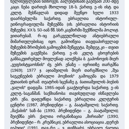
ხელისუფლებას სთხოვეს, პალესტინაში გაეშვათ 200-მდე
კაცი. ნება დართეს მხოლოდ 18-ს. ქართვ. ე-ის ისტ. და
კულტ. შესწავლას დიდად შეეწყო ხელი 1933
დაარსებულმა საქართვ. ებრაელთა ისტორიულ-
ეთნოგრაფიულმა მუზეუმმა (იხ. ებრაელთა ისტორიის
მუზეუმი). XX ს. 50-იან წწ. სსრ კავშირში შექმნილმა პო
ლიტ.
ვითარებამ, რ-იც გარკვეულწილად ანტიებრაული
მიმართულებისაც იყო, გამოიწვია თავდაპირველად
მუზეუმის შრომების გამოცემის შეწყვეტა, შემდეგ კი – თვით
მუზეუმის გაუქმება. ქართვ. ე-ის კულტ. ცხოვრების
განსაკუთრებულ მოვლენად აღიქმება ბ. გაპონოვის მიერ
„ვეფხისტყაოსნის" ძვ. ებრ. ენაზე – ივრითზე თარგმნა
(1969); 1977 ჯ. აჯიაშვილის მიერ თარგმნილი „შუა
საუკუნეების ებრაული პოეზიის" გამოცემა და 1979
ქუთაისის დრამ. თეატრის სცენაზე გ. ბათიაშვილის პიესის
„ვალის" დადგმა. 1985-იდან გააქტიურდა საქართვ. ე-ის
კულტ.-საგანმან. საქმიანობა: თავისუფლად ისწავლება
ებრ. ენა, დაფუძნდა საქართვ. ებრაელთა კულტურის
ცენტრი (1987, პრეზიდენტი – გ. პაატაშვილი); საქართვ.
„მაქაბის" საზ-ბა (1990, პრეზიდენტი – გ. პაატაშვილი);
შეიქმნა ებრ. ქალთა ორგანიზაცია „მირიამი" (1990,
პრეზიდენტი – რ. კრუპნიკი), ებრაელთა ასოციაცია „დერეხ
იეჰუდი" (1991, თავ-რე – ვ. ფიჩხაძე), ებრაელ ქალთა