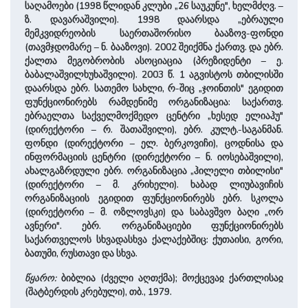
საღამოები (1998 წლიდან კლუბი „26 საუკუნე", ხელმძღვ. –
ზ. დავარაშვილი). 1998 დაარსდა „ებრაული
მემკვიდრეობის საერთაშორისო ბააზოვ-ფონდი
(თავმჯდომარე – ნ. ბააზოვი). 2002 შეიქმნა ქართვ. და ებრ.
ქალთა მეგობრობის ასოციაცია (პრეზიდენტი – ე.
ბაბალაშვილხუხაშვილი). 2003 წ. 1 აგვისტოს თბილისში
დაარსდა ებრ. სათემო სახლი, რ-შიც „ჯოინთის" ეგიდით
ფუნქციონირებს რამდენიმე ორგანიზაცია: საქართვ.
ებრაელთა საქველმოქმედო ცენტრი „ხესედ ელიაჰუ"
(დირექტორი – რ. შათაშვილი), ებრ. კულტ.-საგანმან.
ფონდი (დირექტორი – ელ. ბერკოვიჩი), ცოდნისა და
ინფორმაციის ცენტრი (დირექტორი – ნ. იოსებაშვილი),
ახალგაზრდული ებრ. ორგანიზაცია „ჰილელი თბილისი"
(დირექტორი – მ. კრიხელი). ხაბად ლიუბავიჩის
ორგანიზაციის ეგიდით ფუნქციონირებს ებრ. სკოლა
(დირექტორი – მ. ოზლოვსკი) და საბავშვო ბაღი „ორ
ავნერი". ებრ. ორგანიზაციები ფუნქციონირებს
საქართველოს სხვადასხვა ქალაქებშიც: ქუთაისი, გორი,
ბათუმი, რუსთავი და სხვა.
წყარო:
ბიბლია (ძველი აღთქმა); მოქცევაჲ ქართლისაჲ
(შატბერდის კრებული), თბ., 1979.