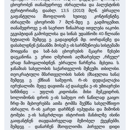
ცხოვრობენ თანამედროვე ისრაელისა და პალესტინის
ტერიტორიაზე. დაახლ. 13,5 (2010) მლნ. ებრაელი
გაფანტულია მსოფლიოს ხუთივე კონტინენტზე.
ისრაელში ცხოვრობს 7 მლნ-მდე ე. გადმოცემით,
თანამედროვე ე-ის საერთო წინაპრად ითვლება იაკობი.
ეგვიპტიდან გამოსვლისა და სინას უდაბნოში 40-წლიანი
ხეტიალის შემდეგ ე. გადავიდნენ მდ. იორდანეზე და
დასახლდნენ ქანაანში. მოსემ ე-ის სარწმუნოება სისტემაში
მოიყვანა და საზ-ბას ცხოვრების მკაცრი წესები
დაუკანონა. ე. ერთი ღმერთის აღმსარებელ „რჩეულ"
ერად ჩამოყალიბდნენ. ებრაული წარწერა. მცხეთა. ს.
ჯანაშიას სახელობის საქართველოს მუზეუმი. თბილისი.
თეოკრატიული მმართველობის ხანის (მსაჯულთა ხანა)
შემდეგ ე. ქმნიან სამეფოს, რ-ის დედაქალაქია
იერუსალიმი. მეფე დავითმა აქ დაასვენა ე-ის უმთავრესი
სიწმინდე – უფლის კიდობანი. მისი მემკვიდრის,
სოლომონის დროს ე-ის სამეფო ორ ნაწილად გაიყო:
ჩრდ-ში მცხოვრებმა ათმა ტომმა შექმნა სახელმწიფო
ისრაელი, რ-ის გარეთ დარჩნენ იეჰუდასა და შიმონის
ტომები. ე-ის ხანგრძლივი ისტორიის მანძილზე ისინი
გაიფანტნენ თავდაპირველად მეზობელ ქვეყნებში,
შემდეგ – დანარჩენ მსოფლიოში. პირველი დიდი