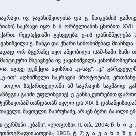
აკრავი. ივ. ჯავახიშვილისა და გ. ჩხიკვაძის გამ
ანი) საკრავი იყო. ს.-ს. ორბელიანის ცნობით, XVII 
 ქართ. რედაქციაში გვხვდება. ე-ის დანიშნულებ
ახიშვილს ე., ჩანგი და ქნარი სინონიმებად მიაჩნდა. 
ადად ორ ბგერაზე იყო აწყობილი (სამ-სამი სიმი 
სემანტიკური მსგავსება ივ. ჯავახიშვილს კანონზომიერ
ლია. იგივე ფუნქცია აკისრია „ე-საც". „ე." გარკვეუ
ნ „ე-ით" აღნიშნული საკრავის პროტოტიპი, ერთმ
ა), ხოლო საქართველოში ამ საკრავის საკმაოდ 
ი (ყაზბეგის განძი, უფლისციხე). ე. განსაკუთრებით 
ინტენსივობამ თანდათან იკლო და XIX ს. დასაწყისიდ
აველი, შავთელი, ჩახრუხაძე, არსენ ბერი, ბასილი ეზ
 ტერმინი „ებანი", «ლოგოსი», II, თბ., 2004;
ჩხიკ
ეთნოგრაფიისათვის», 1955, ტ. 7;
ჯავახიშვ