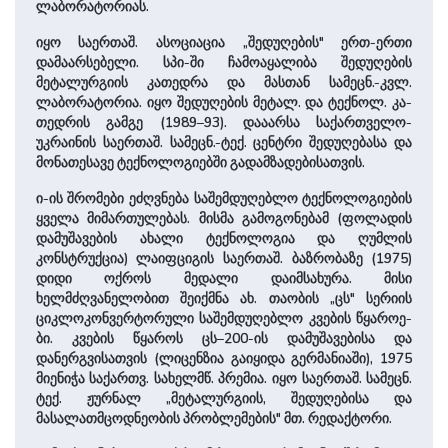
ლაბორატორიას.
იყო საერთაშ. ასოციაცია „შედუღების" ერთ-ერთი
დამაარსებელი. სპი-ში ჩამოაყალიბა შედუღების
მეტალურ­გიის კათედრა და მასთან სამეცნ.-კვლ.
ლაბორატორია. იყო შედუღების მეტალ. და ტექნოლ. კა­
თედ­რის გამგე (1989–93). დააარსა სა­ქარ­თვე­ლო-
უკრაინის საერთაშ. სამეცნ.-ტექ. ცენტრი შედუღებასა და
მონათესავე ტექნოლოგიებში გადამზადებისათვის.
ი-ის შრომები ეძღვნება საშემდუღებლო ტექნოლოგიების
ყვე­ლა მიმართულებას. მისმა გამოგონებამ (ფოლადის
დამუშავების ახალი ტექნოლოგია და ღუმლის
კონსტრუქცია) ლაიფციგის საერთაშ. ბაზრობაზე (1975)
დიდი ოქროს მედალი დაიმსახურა. მისი
ხელმძღვანელობით შეიქმნა ახ. თაობის „ცს" სერიის
ციკლოკონვერტორული საშემდუღებლო კვების წყარო­ე­
ბი. კვების წყა­როს ცს–200-ის დამუშავებისა და
დანერგვისათვის (ლიცენზია გაიყიდა გერმანიაში), 1975
მი­ე­ნი­ჭა სა­ქართვ. სა­ხელმწ. პრემია. იყო საერთაშ. სამეცნ.
ტექ. ჟურნალ „მეტალურგიის, შედუღებისა და
მასალათმცოდნეობის პრობლემების" მთ. რედაქტო­რი.