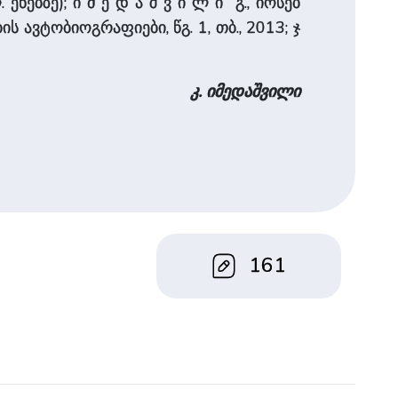
ენებზე); ი მ ე დ ა ­შ ვ ი ­ლ ი გ., იოსებ
ის ავტობიოგრაფიები, წგ. 1, თბ., 2013; ჯ
კ. იმედა­შვი­ლი
161