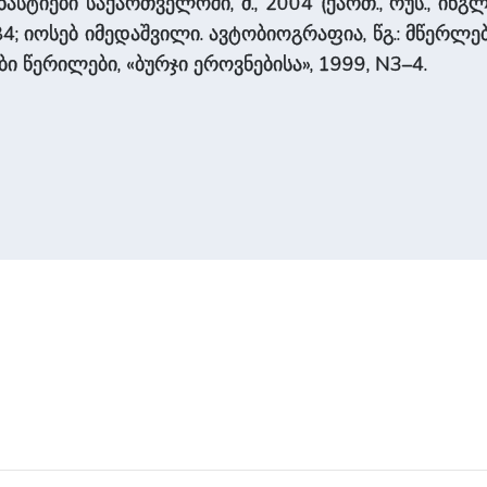
ტიები სა­ქარ­თვე­ლო­ში, მ., 2004 (ქართ., რუს., ინგლ. 
84; იოსებ იმედა­შვი­ლი. ავტობიოგრაფია, წგ.: მწერლებ
ცნობი წერილები, «ბურჯი ეროვნებისა», 1999, N3–4.