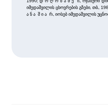
1990; დ ო ღ ო ნ ა ძ ე ი., ოჯახური დინას
იმედა­შვი­ლის ცხოვრების გზები, თბ., 19
ა ნ ა ­ შ ი ა რ., იოსებ იმედა­შვი­ლის უ