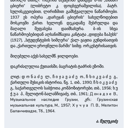
აპრილს თბილ. ოპერის თეატრში დაიდგა ბ-ის „თამარ
ცბიერი“ (ლიბრეტო კ. ფოცხვერაშვილისა), პატრ.
სულისკვეთებით, ლირიზმით გამსჭვალული ნაწარმოები.
1937 ეს ოპერა „დარეჯან ცბიერის“ სახელწოდებით
მოსკოვში ქართ. ხელოვნ. დეკადაზე შესრულდა და
მაღალი შეფასება დაიმსახურა. ბ-ის სხვა
ნაწარმოებებიდან აღსანიშნავია კანტატა „დიდება ზაჰესს“
(1927), „სტუდენტების სიმღერა“ ქალ-ვაჟთა გუნდისათვის
და „ქართული ეროვნული მარში“ სიმფ. ორკესტრისათვის.
მიღებული აქვს სახელმწ. ჯილდოები.
დაკრძალულია ქუთაისში, ბაგრატის ტაძრის ეზოში.
ლიტ.
: დ ო ნ ა ძ ე ლ., ჩ ი ჯ ა ვ ა ძ ე ო., ჩ ხ ი კ ვ ა ძ ე გ.,
ქართული მუსიკის ისტორია, წგ. 1, თბ., 1990; ჩ ხ ი კ ვ ა ძ ე
გ., საქართველოს საბჭოთა კომპოზიტორები, თბ., 1956; ხ უ
ჭ უ ა პ., მელიტონ ბალანჩივაძე, თბ., 1961; Д он а д з е В.,
Музыкальное наследие Грузии, კრ.: Грузинская
музыкальная культура, М., 1957; Х у ч у а П. В., Мелитон
Баланчивадзе, Тб., 1964.
ა. წულუკიძე