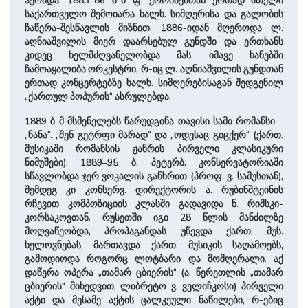
ჰქონდა. 1883–86 ბ-მ ფ. ქორიძესთან ერთად მთელი
საქართველო შემოიარა ხალხ. სიმღერისა და გალობის
ჩაწერა-შესწავლის მიზნით. 1886-იდან მღეროდა ლ.
აღნიაშვილის მიერ დაარსებულ გუნდში და ერთხანს
კიდეც ხელმძღვანელობდა მას. იმავე ხანებში
ჩამოაყალიბა ორკესტრი, რ-იც ლ. აღნიაშვილის გუნდთან
ერთად კონცერტებზე ხალხ. სიმღერებისაგან შედგენილ
„ქართულ პოპურის“ ასრულებდა.
1889 ბ-მ მსმენელებს წარუდგინა თავისი სამი რომანსი –
„ნანა“. „შენ გეტრფი მარად“ და „ოდესაც გიცქერ“ (ქართ.
მუსიკაში რომანსის ჟანრის პირველი კლასიკური
ნიმუშები). 1889–95 ბ. პეტერბ. კონსერვატორიაში
სწავლობდა ჯერ ვოკალის განხრით (პროფ. ვ. სამუსთან),
შემდეგ კი კონსერვ. დირექტორის ა. რუბინშტეინის
რჩევით კომპოზიციის კლასში გადავიდა ნ. რიმსკი-
კორსაკოვთან. რუსეთში იგი 28 წლის მანძილზე
მოღვაწეობდა, პროპაგანდას უწევდა ქართ. მუს.
ხელოვნებას, მართავდა ქართ. მუსიკის საღამოებს,
გამოდიოდა როგორც ლოტბარი და მომღერალი. აქ
დაწერა ოპერა „თამარ ცბიერის“ (ა. წერეთლის „თამარ
ცბიერის“ მიხედვით, ლიბრეტო ვ. ველიჩკოსი) პირველი
აქტი და მესამე აქტის ცალკეული ნაწილები, რ-ებიც