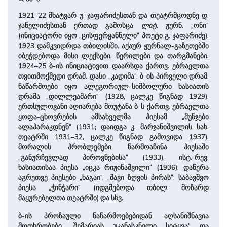
1921–22 მხატვარ უ. ჯაფარიძესთან და თეატრმცოდნე დ.
ჯანელიძესთან ერთად გამოსცა
ლიტ.
ჟურნ. „ონი“
(ინიციატორი იყო „ცისფერყანწელი“ პოეტი გ. ჯაფარიძე).
1923 დამკვიდრდა თბილისში. აქაურ ჟურნალ-გაზეთებში
იბეჭდებოდა მისი ლექსები, წერილები და თარგმანები.
1924–25 ბ-ის ინიციატივით დაარსდა ქართვ. ებრაელთა
თვითმოქმედი დრამ. დასი „კადიმა“. ბ-ის პირველი დრამ.
ნაწარმოები იყო ალეგორიულ-სიმბოლური ხასიათის
დრამა „დილლეამარი“ (1928, ცალკე წიგნად 1929).
ერთსულოვანი აღიარება მოუტანა ბ-ს ქართვ. ებრაელთა
ყოფა-ცხოვრების ამსახველმა პიესამ „მუნჯები
ალაპარაკდნენ“ (1931; დაიდგა კ. მარჯანიშვილის სახ.
თეატრში 1931–32, ცალკე წიგნად გამოვიდა 1937).
მორალის პრობლემები წარმოაჩინა პიესაში
„განურჩევლად პიროვნებისა“ (1933). ისტ.-რევ.
ხასიათისაა პიესა „იცკა რიჟინაშვილი“ (1936). დაწერა
აგრეთვე პიესები „ხაგაი“, „შავი ზღვის პირას“; საბავშვო
პიესა „ჭინჭარი“ (იდგმებოდა თბილ. მოზარდ
მაყურებელთა თეატრში) და სხვ.
ბ-ის პროზაული ნაწარმოებებიდან აღსანიშნავია
მოთხრობები „შემარიას უკანასკნელი სიტყვა“ და