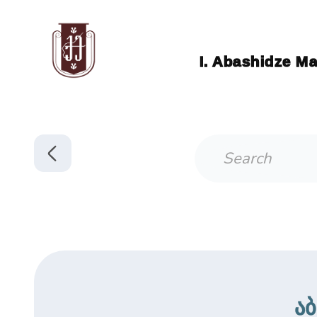
I. Abashidze Ma
ა