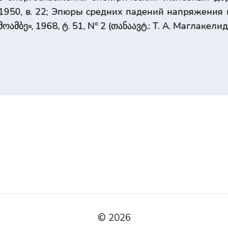
», 1950, в. 22; Эпюры средних падений напряжен
მოამბე», 1968, ტ. 51, Nº 2 (თანაავტ.: Т. А. Маглакелид
© 2026