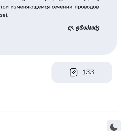
ия при изменяющемся сечении проводов
зе).
ლ. ტრაპაიძე
133