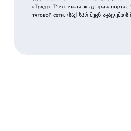
«Труды Тбил. ин-та ж.-д. транспорта
тяговой сети, «საქ. სსრ მეცნ. აკადემიის 