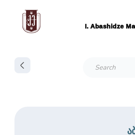
I. Abashidze Ma
ა