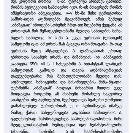
მდ. კოდორს შორის. II ს-ში, ფლავიუს არიანეს ცნობით,
რომის ხელქვეითი სამთავრო იყო, რ-ის მთავრებს რომის
იმპერატორი ამტკიცებდა. IV–V სს-ში მისი ტერიტორია
სამხრ-იდან აფშილებმა შეავიწროვეს. ამის შემდეგ
„აბაზგიად“ იწოდება სოხუმის ჩრდ-ით მდებარე ქვეყანა. ამ
დროიდან მის შემადგენლობაში შევიდა სანიგების მიწა-
ა.
წყლის ნაწილიც. IV ს-ში
უკვე ეგრისის (ლაზიკის)
სამეფოში იყო. ამ დროს მას ჰყავდა ორი მთავარი, რ-თაც
ა.
ეგრისის მეფე ამტკიცებდა.
ლაზიკასთან ერთად
ებრძოდა სასანურ ირანს და ბიზანტიას (იხ. აბაზგების
ა.
აჯანყება 550). VII ს. I ნახევარში
ბიზანტიამ ლაზიკის
სამეფოდან გამოყო და თავის ადმინისტრაციას
დაუქვემდებარა; მის შემადგენლობაში შევიდა დას.
აფშილეთი, სანიგებისა და მისიმიელების მიწა-წყალი.
ტერმინმა „აბაზგიამ“ პო
ლიტ.
შინაარსი მიიღო; უკვე
მოიცავდა როგორც ამ მხარეში მოსახლე საკუთრივ
აბაზგური, ისე აფშილური, მეგრული და სვანური ტომებით
დასახლებულ ტერიტორიას, ე. ი. აღნიშნავდა იმასვე,
ა.
რასაც ქართ. სახელწოდება „აფხაზთა სამთავრო“.
ეკლესიურად წარმოადგენდა საარქიეპისკოპოსოს, მისი
მღვდელთმთავრის რეზიდენცია იყო სებასტოპოლისი
ა
(ახლანდ. სოხუმი).
-ის საარქიეპისკოპოსო