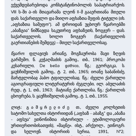
ექვემდებარებოდა კონსტანტინოპოლის საპატრიარქოს.
ა
VIII ს-ში
-ის მთავარამა ლეონ II-მ გააერთიანა მთელი
დას. საქართველო და მიიღო აფხაზთა მეფის ტიტული (იხ.
„აფხაზთა სამეფო“). ამ დროიდან უცხოურ წყაროებში
„აბაზგია“ ნიშნავდა საკუთრივ აფხაზეთს, ზოგჯერ – დას.
საქართველოს, ხოლო ზოგჯერ (საქართველოს
გაერთიანების შემდეგ) – მთელ საქართველოსაც.
წყარო
: ფლავიუს არიანე, მოგზაურობა შავი ზღვის
გარშემო, ნ. კეჭაღმაძის გამოც., თბ., 1961; პროკოპი
კესარიელი, De bello gothico, წგ.; გეორგიკა, ს.
ყაუხჩიშვილის გამოც., ტ. 2, თბ., 1965; იოანე საბანისძე,
მარტვლობაჲ ჰაბო ტფილელისაჲ, წგ.: ძველი ქართული
აგიოგრაფიული ლიტერატურის ძეგლები, ილ. აბულაძის
რედ., ტ. 1, თბ., 1963; მატიანე ქართლისა, წგ.: ქართლის
ცხოვრება, ს. ყაუჩხიშვილის გამოც., ტ. 1, თბ., 1955.
ლიტ.
:
თ., ძველი კოლხეთის
გამყრელიძე
სატომო სახელთა ისტორიიდან („აფხაზ - აბაზგ“ და „აბაზა
- აფსუა“ ეთნონიმთა ისტორიულ - ეტიმოლოგიური
ურთიერთობისათვის), «მაცნე». ისტ., არქეოლ., ეთნოგრ.
და ხელოვნ. ისტორიის სერია, 1991, Nº2;