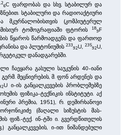
12
C ფარდობას და სხვ. სტაბილურ და
6
მიზნებით. სტაბილური და რადიოაქტიური
და მკურნალობისთვის (კომპიუტერულ
18
-ემისიურ ტომოგრაფიაში ფტორის
F
9
ების წყაროს წარმოადგენს და ფართოდ
233
235
ნ ურანისა და პლუტონიუმის
U,
U,
92
92
ერგეტიკულ დანადგარებში.
ლი ჩაეყარა გასული საუკუნის 40-იანი
ერმ. მეცნიერების, მ. ფონ არდენეს და
U ი-ის განცალკევების პრობლემებზე
92
ხუმის ფიზიკა-ტექნიკის ინსტიტუტი. აქ
ნური პრემია, 1951), რ. დემირხანოვი
ორჯონიკიძე (მაღალი სიზუსტის მას-
ის ფიზ.-ტექ. ინ-ტში ი. გვერდწითელის
.) განცალკევების, ი-ით ნიშანდებული