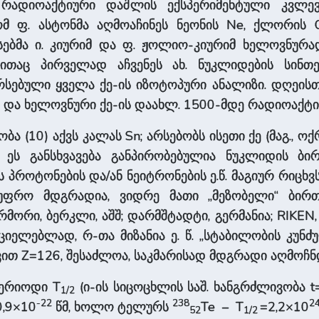
 რადიოაქტიური დაშლის ექსპერიმენტული კვლევის
ომ ფ. ასტონმა აღმოაჩინეს ნეონის Ne, ქლორის C
სებმა ი. კიურიმ და ფ. ჟოლიო-კიურიმ ხელოვნურ
რითაც პირველად აჩვენეს ახ. ნუკლიდების სინთე
სებული ყველა ქე-ის იზოტოპური ანალიზი. დღეისთვ
 და ხელოვნური ქე-ის დაახლ. 1500-მდე რადიოაქტი
 (10) აქვს კალას Sn; არსებობს ისეთი ქე (მაგ., ო
 ეს განსხვავება განპირობებულია ნუკლიდის ბი
პროტონების და/ან ნეიტრონების ე.წ. მაგიურ რიცხვს (
უფრო მდგრადია, ვიდრე მათი „მეზობელი“ ბირთვ
მორი, ბერკლი, აშშ; დარმშტადტი, გერმანია; RIKEN, 
რციელებლად, რ-თა მიზანია ე. წ. „სტაბილობის კუნძ
ით Z=126, შესაძლოა, საკმარისად მდგრადი აღმოჩნ
პერიოდი T
(ი-ის სიცოცხლის საშ. ხანგრძლივობა t
1/2
-
22
238
2
0,9×10
წმ, ხოლო ტელურს
Te – T
=2,2×10
52
1/2