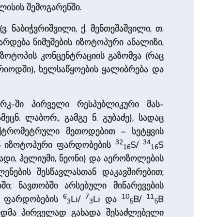
ილისის შემოგარენში.
. ნაბიჭვრიშვილი, ქ. მენთეშაშვილი, თ.
ტარდება ნიმუშების იზოტოპური ანალიზი,
იზოტოპის კონცენტრაციის გაზომვა (რაც
იოდში), ხელსაწყოების ყალიბრება და
სრკ-ში პირველი რესპუბლიკური მას-
ცნ. ლაბორ., გამგე ნ. გუბაძე), სადაც
ქტრომეტრული მეთოდებით – სეტყვის
32
34
ს იზოტოპური ფარდობების
S/
S
16
16
დი, ჰელიუმი, ნეონი) და აეროზოლების
ენების შესწავლასთან დაკავშირებით;
ში; ნავთობში არსებული მინარევების
6
7
10
11
რი ფარდობების
Li/
Li და
B/
B
3
3
5
5
ოდმა პირველად გახადა შესაძლებელი