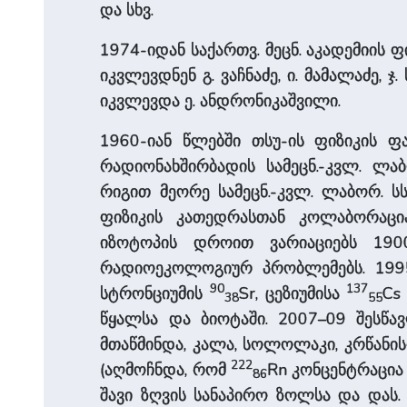
და სხვ.
1974-იდან საქართვ. მეცნ. აკადემიის ფ
იკვლევდნენ გ. ვაჩნაძე, ი. მამალაძე, ჯ.
იკვლევდა ე. ანდრონიკაშვილი.
1960-იან წლებში თსუ-ის ფიზიკის ფა
რადიონახშირბადის სამეცნ.-კვლ. ლა
რიგით მეორე სამეცნ.-კვლ. ლაბორ. ს
ფიზიკის კათედრასთან კოლაბორაცი
იზოტოპის დროით ვარიაციებს 1900
რადიოეკოლოგიურ პრობლემებს. 1995–
90
137
სტრონციუმის
Sr, ცეზიუმისა
Cs
38
55
წყალსა და ბიოტაში. 2007–09 შესწ
მთაწმინდა, კალა, სოლოლაკი, კრწანი
222
(აღმოჩნდა, რომ
Rn კონცენტრაცია ა
86
შავი ზღვის სანაპირო ზოლსა და დას.