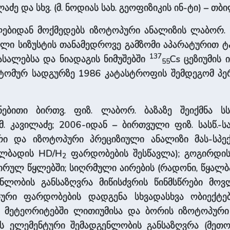
აძე და სხვ. (მ. ნოდიას სახ. გეოფიზიკის ინ-ტი) – თბ
ლებიდან მოქმედებს იზოტოპური ანალიზის ლაბორ. (ვ
მაღალი სიზუსტის თანამედროვე გამზომი აპარატურით 
137
მასალებსა და ნიადაგის ნიმუშებში
Cs ცეზიუმის 
55
ტომურ სადგურზე 1986 კატასტროფის შემდეგომ პერ
ნებითი ბირთვ. ფიზ. ლაბორ. ბაზაზე შეიქმნა ს
 კავილაძე; 2006-იდან – ბირთვული ფიზ. სასწ.-სამე
ი და იზოტოპური პრეციზიული ანალიზი მას-სპე
ალბადის HD/H
ფარდობების შესწავლა); გოგირდი
2
ირულ წყლებში; სიღრმული აირების (რადონი, წყალბა
ლობის განსაზღვრა მიწისძვრის წინმსწრები მოვლ
ური ფარდობების დადგენა სხვადასხვა ობიექტებ
; მეტეორიტებში ლითიუმისა და ბორის იზოტოპუ
ის ელემენტური შემადგენლობის განსაზღვრა (მეთ