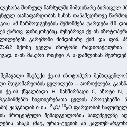
ვლესობა შორეულ წარსულში მიმდინარე ბირთვულ პროც
ცენტულ თანაფარდობას ხსნის თანამედროვე წარმო
ოგია). ამ წარმოდგენების შემოწმება ტარდება მ.შ.
ბენ ქართვ. ფიზიკოსებიც. ბუნებრივი ქე-ის იზოტოპ
ვლილებებს გარემოში მიმდინარე ქიმ. და ფიზ. პ
Z>82 მქონე ყველა იზოტოპი რადიოაქტიურია 
ეგად. ი-ის მასური რიცხვი A a-დაშლისას მცირდე
შემავალი მსუბუქი ქე-ის იზოტოპური შემადგენლო
ული მდგომარეობის ცვლილება – აორთქლება, გახსნა,
 ქე-ის (წყალბადი H, ნახშირბადი C, აზოტი N,
ანიზმებში ნივთიერებათა ცვლის პროცესებში. ნ
18
16
ში) ჟანგბადის ი-ის
O/
O ფარდობის საფუძველ
8
8
ის პროცენტული შემადგენლობის საფუძველზე ადგე
ების ასაკს (მაგ., ურან-ტყვიის ან კალიუმ-არგ