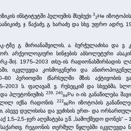
3
იზიკის ინსტიტუტში ჰელიუმის მსუბუქი
He იზოტოპის
2
 სანიკიძე, ჯ. წაქაძე, გ. ხარაძე და სხვ. უფრო ადრე,
კ-ტზე გ. მირიანაშვილის, ა. ბურჭულაძისა და ვ
ბორ. არქეოლოგიური სინჯების აბსოლუტური ასაკის
სრკ-ში). 1975–2003 თსუ-ის რადიონახშირბადის ლ
აში, იკვლევდა კოსმოგენური და ანთროპოგენუ
–80 პერიოდში (წარსულში მზის აქტივობის ვა
2003 ს. ფაღავამ, ვ. რუსეცკიმ და სხვებმა, სლ
239, 240
 და პლუტონიუმის
Pu ი-ის განაწილება შავ
94
222
ავლილ იქნა რადონის
Rn იზოტოპის განაწილებ
86
სი, ასევე დელისისა და ვეძისის ერთ- და ორსართულ
ქ 1,5–2,5-ჯერ აღემატება ე.წ. „სამოქმედო დონეს“ – 
 საქართვ. რეგიონის თერმულ წყლებში იკვლევდა ნ