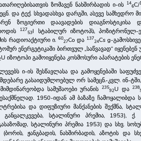
14
ათარიღებისათვის ზომავენ ნახშირბადის ი-ის
C/
6
ცნ. და ტექ. სხვადასხვა დარგში, ასევე სამხედრო 
არენ ზოგიერთი დაავადების დიაგნოსტიკისა 
127
 იოდის
I სტაბილურ იზოტოპს, პოზიტრონულ
53
60
137
უმის რადიოაქტიური ი.
Co და
Cs g-გამოსხივ
27
24
 ატომურ ენერგეტიკაში ბირთვულ „საწვავად“ იყენებე
U იზოტოპი გამოიყენება კოსმოსური აპარატების ენ
2
ევებს ი-ის შესწავლასა და გამოყენებაში საფუძვე
ებარე გასაიდუმლოებულ ორ სამეცნ.-კვლ. ინ-ტში, გ
235
238
 მიმდინარეობდა სამუშაოები ურანის
U და
92
შესაქმნელად. 1950-იდან ამ ბაზაზე ჩამოყალიბდა სო
ტრებისა და დიფუზიური მანქანების შექმნა, სტალი
 განცალკევება, სტალინური პრემია, 1953), ქ. 
ასაზომად, სტალინური პრემია 1953) და სხვ. სოხუმ
ბორის, ჟანგბადის, ნახშირბადის, აზოტის და სხვ