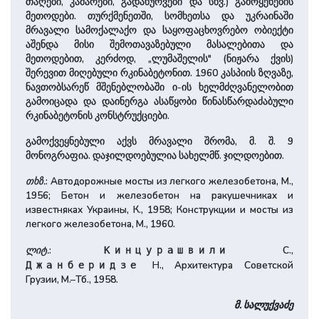
თაღები, კამარები, გადახურვები და სხვ.) გამოყენების
მეთოდები. თურქმენეთში, სომხეთსა და უკრაინაში
მრავალი სამოქალაქო და საყოფაცხოვრებო ობიექტი
აშენდა მისი შემოთავაზებული მასალებითა და
მეთოდებით, კერძოდ, „ლუმაშელის" (ნიჟარა ქვის)
შერევით მიღებული რკინაბეტონით. 1960 კასპიის ზღვაზე,
ნავთობსარეწ მშენებლობაში ი-ის ხელმძღვანელობით
გამოიცადა და დაინერგა ასაწყობი წინასწარდაძაბული
რკინაბეტონის კონსტრუქციები.
გამოქვეყნებული აქვს მრავალი შრომა, მ. შ. 9
მონოგრაფია. დაჯილდოებულია სახელმწ. ჯილდოებით.
თხზ.
: Автодорожные мосты из легкого железобетона, М.,
1956; Бетон и железобетон на ракушечниках и
известняках Украины, К., 1958; Конструкции и мосты из
легкого железобетона, М., 1960.
ლიტ.
:
С.,
Кинцурашвили
Н., Архитектура Советской
Джанберидзе
Грузии, М.–Тб., 1958.
მ. სალუქვაძე