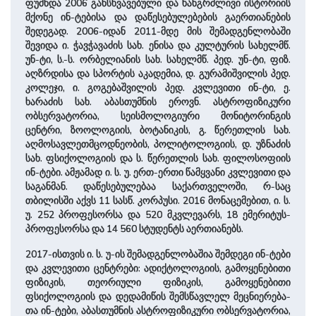
ფუძნდა 2006 განსხვავებული და ხანგრძლივი ისტორიის
მქონე ინ-ტებისა და დაწესებულებების გაერთი­ანების
შედეგად. 2006-იდან 2011-მდე მის შემადგენლობაში
შევიდა ი. ჭავჭავაძის სახ. ენისა და კულტურის სა­ხელმწ.
უნ-ტი, ს.-ს. ორბელიანის სახ. სა­ხელმწ. პედ. უნ-ტი, ფიზ.
აღზრდისა და სპორტის აკადემია, დ. გურამი­­შვილის პედ.
კოლეჯი, ი. გოგება­­შვილის პედ. კვლევითი ინ-ტი, ე.
ხარაძის სახ. აბასთუმნის ეროვნ. ასტროფიზიკური
ობსერვატორია, სეისმოლოგიური მონიტორინგის
ცენტრი, ზოოლოგიის, ბოტანიკის, გ. წერეთლის სახ.
აღმოსავლეთმცოდნეობის, პოლიტოლოგიის, დ. უზნაძის
სახ. ფსიქოლოგიის და ს. წერეთლის სახ. ფილოსოფიის
ინ-ტები. ამჟამად ი. ს. უ. ერთ-ერთი წამყვანი კვლევითი და
საგანმან. დაწესებულებაა სა­ქარ­თვე­ლო­ში, რ-საც
თბილისში აქვს 11 სასწ. კორპუსი. 2016 მონაცემებით, ი. ს.
უ. 252 პროფესორსა და 520 მკვლევარს, 18 ემერიტუს-
პროფესორსა და 14 560 სტუდენტს აერთიანებს.
2017-ისთვის ი. ს. უ-ის შემადგენლობაშია შემდეგი ინ-ტები
და კვლევითი ცენტრები: ადიქტოლოგიის, გა­მო­ყე­ნე­ბითი
ფიზიკის, თეორიული ფიზიკის, გა­მო­ყე­ნე­ბითი
ფსიქოლოგიის და დედამიწის შემსწავლელ მეც­ნი­ე­რე­ბა­
თა ინ-ტები, აბასთუმნის ასტროფიზიკური ობსერვატორია,