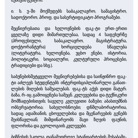
მუსიკის ცენტრი.
ი. ს. უ-ში მოქმედებს საბაკალავრო, სამაგისტრო,
სადოქტორო, პროფ. და სასერტიფიკატო პროგრამები.
მეც­ნი­ე­რე­ბა­თა და ხელოვნების ფაკ-ტი ერთ-ერთი
ყველაზე დიდი მიმართულებაა, სადაც 4 საფეხურზე
(პროფესიული, საბაკალავრო, მაგისტრატურა,
დოქტორანტურა) ხორციელდება სწავლება
(ლიტერატურა, ხელოვნება, უცხო ენები, ისტორია,
პოლიტიკური, სო­ცი­ალური, კულტურული პროცესები,
ტრადიციები და სხვ.).
საბუნებისმეტყველო მეცნიერებებისა და საინჟინრო ფაკ-
ტი აძლევს სტუდენტებს ინტერდისციპლინარული გა­ნათ­
ლე­ბის მიღების საშუალებას. ფაკ-ტს აქვს დიდი მატერ.
ბაზა, რ-იც გა­მო­ი­ყე­ნე­ბა სამეცნ. კვლევებისა და ტექნიკური
მომზადებისთვის; საველე კვლევითი ბაზები; აბასთუმნის
ობსერვატორია; სახელოსნოები; დნმლაბორატორია,
სადაც ადამიანის, ცხოველებისა და მცენარეების გენებს
შეისწავლიან; მიმ­დი­ნა­რეობს შავი ­ზღვის ფაუნის,
ფლორისა და გეოლოგიის კვლევები.
ბიზნესის სკოლა თანამედროვე სტანდარტების შე­სა­ბა­მი­