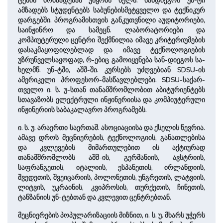
ტების მომზადებას უწყობს ხელს. სანდიეგოს უნ-ტი
ამზადებს სტუდენტებს საბუნებისმეტყველო და ტექნიკურ
დარგებში. პროგრამისთვის განკუთვნილი აუდიტორიები,
საინჟინრო და სამეცნ. ლაბორატორიები და
კომპიუტერული ცენტრი შექმნილია იმავე კრიტერიუმების
დასაკმაყოფილებლად და იმავე ტექნოლოგიების
უზრუნველსაყოფად, რ-ებიც გა­მო­ი­ყე­ნე­ბა სან-დიეგოს სა­
ხელმწ. უნ-ტში, აშშ-ში. კურსებს უძღვებიან SDSU-ის
ამერიკელი პროფესორ-მასწავლებლები. SDSU-სა­ქარ­
თვე­ლო ი. ს. უ-სთან თანამშრომლობით აბიტურიენტებს
სთავაზობს ელექტრული ინჟინერიისა და კომპიუტერული
ინჟინერიის საბაკალავრო პროგრა­მებს.
ი. ს. უ. არაერთი საერთაშ. ასოციაციისა და ქსელის წევრია.
ამავე დროს მეცნიერების, ტექ­ნოლოგიის, გა­ნათ­ლე­ბისა
და კვლევების მიმართულებით ის აქტიურად
თანამშრომლობს აშშ-ის, გერმანიის, ავსტრიის,
საფრანგეთის, იტალიის, ესპანეთის, ირლანდიის,
შვედეთის, შვეიცარიის, პოლონეთის, უნგრეთის, ლატვიის,
ლიტვის, უკრაინის, კვიპროსის, თურქეთის, ჩინეთის,
ტანზანიის უნ-ტებთან და კვლევით ცენტრებთან.
მეცნიერების პოპულარიზაციის მიზნით, ი. ს. უ. მხარს უჭერს