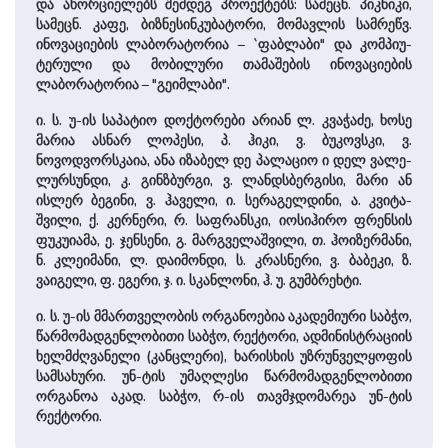
და ახორციელებს შემდეგ პროექტებს: სამეცნ. პიკნიკი,
სამეცნ. კაფე, ბიზნესინკუბატორი, მომავლის სამრეწვ.
ინოვაციების ლაბორატორია – `ფაბლაბი" და კომპიუ­
ტერული და მობილური თამაშების ინოვაციების
ლაბორატორია – "გეიმლაბი".
ი. ს. უ-ის საპატიო დოქტორები არიან ლ. კვაჭაძე, ხოსე
მარია ასნარ ლოპესი, პ. ჰიკი, ვ. ბუკოვსკი, ვ.
ნოვოდვორსკაია, ანა იზაბელ დე პალაციო ი დელ ვალე-
ლურსუნდი, კ. გინზბურგი, ვ. ლანდსბერგისი, მარი ან
ისლერ ბეგინი, ვ. ჰაველი, ი. სერაგელდინი, ა. კვიტა­
შვილი, ქ. კერნერი, რ. საფრანსკი, იოსიჰირო ფრენსის
ფუკუიამა, ე. ჯენსენი, გ. მარგველა­შვილი, თ. ჰოიზერმანი,
ნ. კლეიმანი, ლ. დაიმონდი, ს. კრასნერი, ვ. ბაბეკი, ზ.
ვაიგელი, ფ. ეგერი, ჯ. ი. სკანლონი, ჰ. უ. გუმბრეხტი.
ი. ს. უ-ის მმართველობის ორგანოებია აკადემიური საბჭო,
წარმომადგენლობითი საბჭო, რექტორი, ადმინისტრაცი­ის
ხელმძღვანელი (კანცლერი), ხა­რისხის უზრუნველყოფის
სამსახური. უნ-ტის უმაღლესი წარმომადგენლობითი
ორგანოა აკად. საბჭო, რ-ის თავმჯდომარეა უნ-ტის
რექტორი.