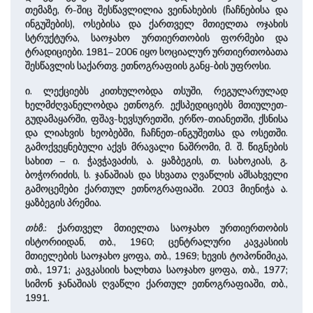
თემაზე, რ-შიც შესწავლილია ვეინახების (ჩაჩნებისა და
ინგუშების), ოსებისა და ქართველ მთიელთა ოჯახის
სტრუქტურა, საოჯახო ურთიერთობის ფორმები და
ტრადიციები. 1981– 2006 იყო სო­ცი­ა­ლურ ურთიერთობათა
შესწავლის სა­ქართვ. ეთნოგრაფიის ­განყ-ბის უფროსი.
ი. ლექციებს კითხულობდა თსუში, რეგულარულად
ხელმძღვანელობდა ეთნოგრ. ექსპედიციებს მთიულეთ-
გუდამაყარში, ფშავ-ხევსურეთში, ერწო-თიანეთში, ქსნისა
და ლიახვის ხეობებში, ჩაჩნეთ-ინგუშეთსა და ოსეთში.
გამოქვეყნებუ­ლი აქვს მრა­ვა­ლი ნა­შრო­მი, მ. შ. წიგნების
სა­ხით – ი. ჭავჭავაძის, ა. ყაზბეგის, თ. სახო­კიას, გ.
ბოჭორიძის, ს. ჯანაშიას და სხვათა ღვაწლის ამსახველი
გამოცემები ქართულ ეთნოგრაფიაში. 2003 მიენიჭა ა.
ყაზბეგის პრემია.
თხზ.
: ქართველ მთიელთა საოჯახო ურთიერთობის
ისტორიიდან, თბ., 1960; ცენ­ტრა­ლუ­რი კავკასიის
მთიელების საოჯახო ყოფა, თბ., 1969; ხევის ტოპონიმიკა,
თბ., 1971; კავკასიის ხალხთა საოჯახო ყოფა, თბ., 1977;
სიმონ ჯანაშიას ღვაწლი ქართულ ეთნოგრაფიაში, თბ.,
1991.